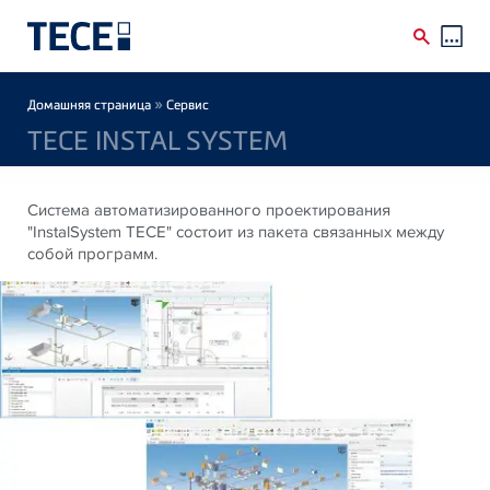
Skip to main content
Breadcrumb
»
Домашняя страница
Сервис
TECE INSTAL SYSTEM
Система автоматизированного проектирования
"InstalSystem TECE" состоит из пакета связанных между
собой программ.