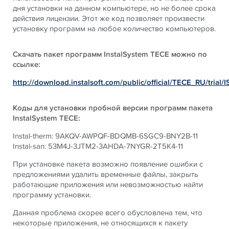
дня установки на данном компьютере, но не более срока
действия лицензии. Этот же код позволяет произвести
установку программ на любое количество компьютеров.
Скачать пакет программ InstalSystem TECE можно по
ссылке:
http://download.instalsoft.com/public/official/TECE_RU/trial/I
Коды для установки пробной версии программ пакета
InstalSystem
TECE
:
Instal-therm:
9AKQV-AWPQF-BDQMB-6SGC9-BNY2B-11
Instal-san:
53M4J-3JTM2-3AHDA-7NYGR-2T5K4-11
При установке пакета возможно появление ошибки с
предложениями удалить временные файлы, закрыть
работающие приложения или невозможностью найти
программу установки.
Данная проблема скорее всего обусловлена тем, что
некоторые приложения, не относящихся к пакету