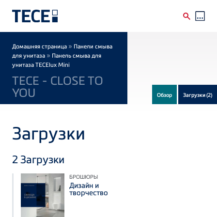
Skip to main content
Breadcrumb
»
Домашняя страница
Панели смыва
»
для унитаза
Панель смыва для
унитаза TECElux Mini
TECE - CLOSE TO
YOU
Обзор
Загрузки
(2)
Загрузки
2
Загрузки
БРОШЮРЫ
Дизайн и
творчество