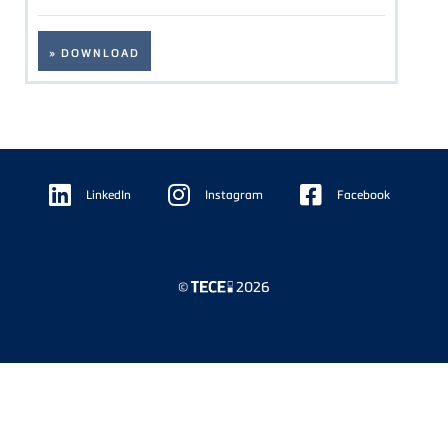
» DOWNLOAD
Floating
Sidebar
LinkedIn
Instagram
Facebook
©
2026