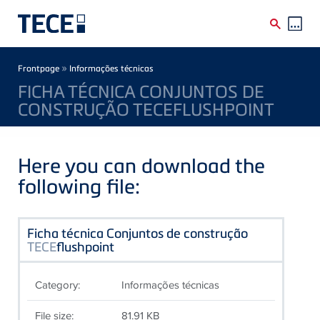
Skip to main content
Breadcrumb
»
Frontpage
Informações técnicas
FICHA TÉCNICA CONJUNTOS DE
CONSTRUÇÃO TECEFLUSHPOINT
Here you can download the
following file:
Ficha técnica Conjuntos de construção
TECE
flushpoint
Category:
Informações técnicas
File size:
81.91 KB