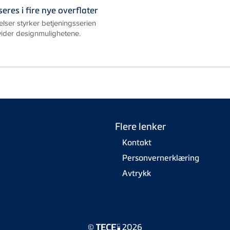
res i fire nye overflater
elser styrker betjeningsserien
ider designmulighetene.
Flere lenker
Kontakt
Personvernerklæring
Avtrykk
©
2026