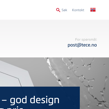
Secondary
Søk
Kontakt
Menu
For spørsmål:
post@tece.no
– god design