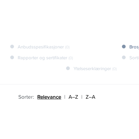
Anbudsspesifikasjoner
Bros
(0)
Rapporter og sertifikater
Sort
(0)
Ytelseserklæringer
(0)
Sorter:
Relevance
|
A–Z
|
Z–A