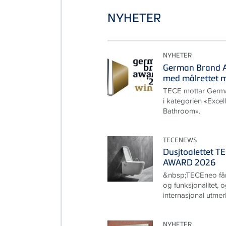
NYHETER
NYHETER
German Brand A
med målrettet 
TECE mottar Germ
i kategorien «Exce
Bathroom».
TECENEWS
Dusjtoalettet T
AWARD 2026
&nbsp;TECEneo får 
og funksjonalitet, 
internasjonal utmer
NYHETER