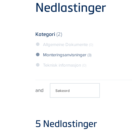
Product
Nedlastinger
Kategori
(2)
Allgemeine Dokumente
(0)
Monteringsanvisninger
(3)
Teknisk informasjon
(0)
and
5
Nedlastinger