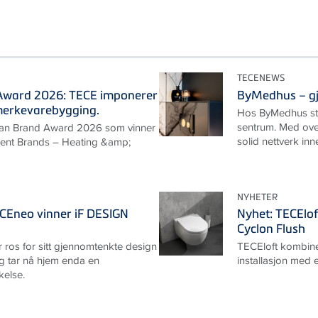
TECENEWS
ward 2026: TECE imponerer
ByMedhus – gje
merkevarebygging.
Hos ByMedhus står
sentrum. Med over
an Brand Award 2026 som vinner
solid nettverk in
llent Brands – Heating &amp;
NYHETER
ECEneo vinner iF DESIGN
Nyhet: TECElof
Cyclon Flush
ros for sitt gjennomtenkte design
TECEloft kombine
og tar nå hjem enda en
installasjon med e
kelse.