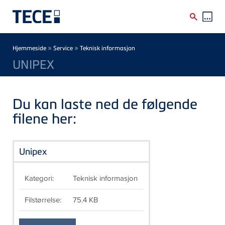
Skip to main content
Breadcrumb
»
»
Hjemmeside
Service
Teknisk informasjon
UNIPEX
Du kan laste ned de følgende
filene her:
Unipex
Kategori:
Teknisk informasjon
Filstørrelse:
75.4 KB