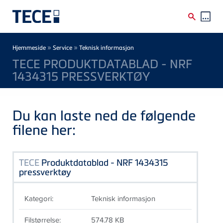
Skip to main content
Breadcrumb
»
»
Hjemmeside
Service
Teknisk informasjon
TECE PRODUKTDATABLAD - NRF
1434315 PRESSVERKTØY
Du kan laste ned de følgende
filene her:
TECE
Produktdatablad - NRF 1434315
pressverktøy
Kategori:
Teknisk informasjon
Filstørrelse:
574.78 KB