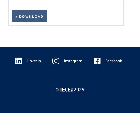
» DOWNLOAD
Floating
Sidebar
LinkedIn
Instagram
Facebook
©
2026