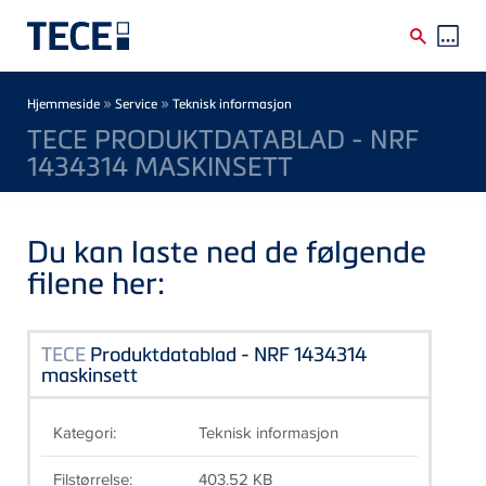
Skip to main content
Breadcrumb
»
»
Hjemmeside
Service
Teknisk informasjon
TECE PRODUKTDATABLAD - NRF
1434314 MASKINSETT
Du kan laste ned de følgende
filene her:
TECE
Produktdatablad - NRF 1434314
maskinsett
Kategori:
Teknisk informasjon
Filstørrelse:
403.52 KB