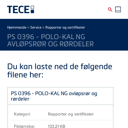
Skip to main content
Breadcrumb
»
»
Hjemmeside
Service
Rapporter og sertifikater
PS 0396 - POLO-KAL NG
AVLØPSRØR OG RØRDELER
Du kan laste ned de følgende
filene her:
PS 0396 - POLO-KAL NG avløpsrør og
rørdeler
Kategori:
Rapporter og sertifikater
Filstørrelse:
133.21 KB