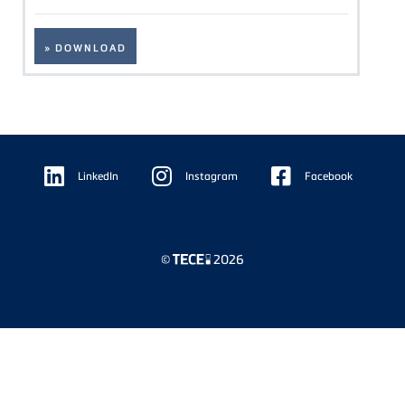
» DOWNLOAD
Floating
Sidebar
LinkedIn
Instagram
Facebook
©
2026