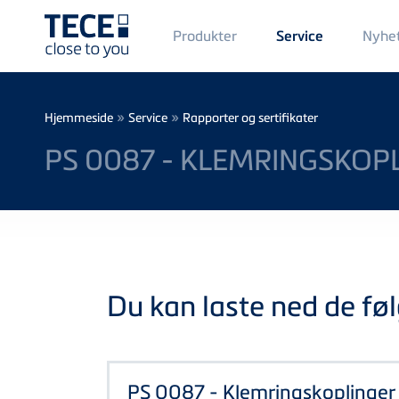
Main
Produkter
Nyhe
Service
Menü
1
Skip to main content
Breadcrumb
»
»
Hjemmeside
Service
Rapporter og sertifikater
PS 0087 - KLEMRINGSKOPL
Du kan laste ned de føl
PS 0087 - Klemringskoplinger 