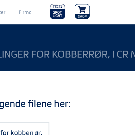
Main
ter
Firma
Menu
2
INGER FOR KOBBERRØR, I CR 
gende filene her:
for kobberrør,