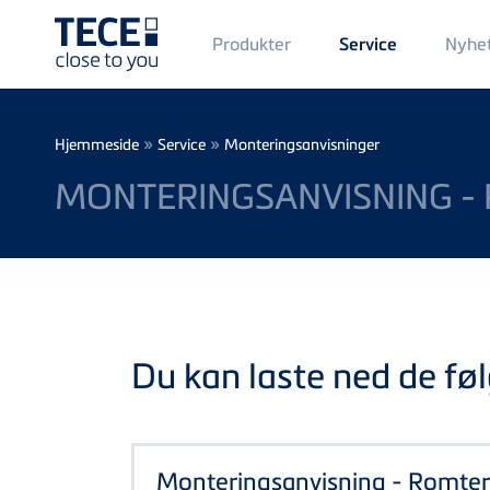
Main
Produkter
Nyhe
Service
Menü
1
Skip to main content
Breadcrumb
»
»
Hjemmeside
Service
Monteringsanvisninger
MONTERINGSANVISNING 
Du kan laste ned de føl
Monteringsanvisning - Romte