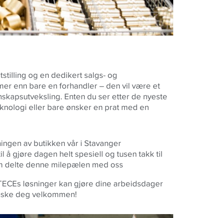
tilling og en dedikert salgs- og
mer enn bare en forhandler – den vil være et
skapsutveksling. Enten du ser etter de nyeste
eknologi eller bare ønsker en prat med en
ngen av butikken vår i Stavanger
il å gjøre dagen helt spesiell og tusen takk til
m delte denne milepælen med oss
ECEs løsninger kan gjøre dine arbeidsdager
 ønske deg velkommen!