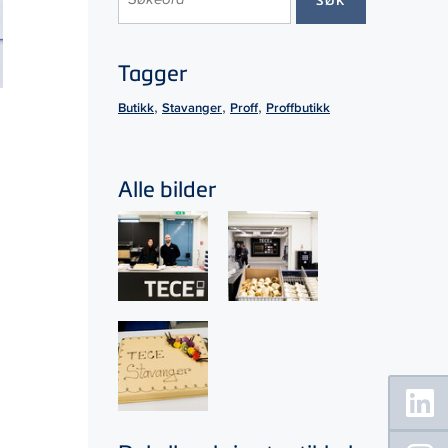
Tagger
,
,
,
Butikk
Stavanger
Proff
Proffbutikk
Alle bilder
Floating
Sidebar