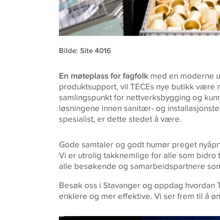
Bilde: Site 4016
En møteplass for fagfolk
med en moderne uts
produktsupport, vil TECEs nye butikk være 
samlingspunkt for nettverksbygging og kunn
løsningene innen sanitær- og installasjonst
spesialist, er dette stedet å være.
Gode samtaler og godt humør preget nyåpni
Vi er utrolig takknemlige for alle som bidro t
alle besøkende og samarbeidspartnere so
Besøk oss i Stavanger og oppdag hvordan T
enklere og mer effektive. Vi ser frem til å