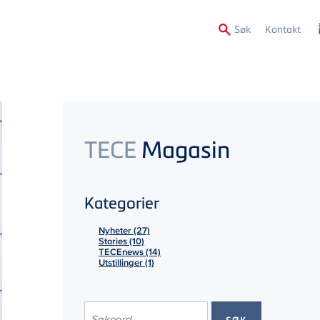
Secon
Søk
Kontakt
Menu
TECE
Magasin
Kategorier
Nyheter (27)
Stories (10)
TECEnews (14)
Utstillinger (1)