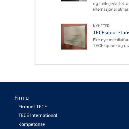
og funksjonalitet, 
internasjonal utmer
NYHETER
TECEsquare lanse
Fire nye metallutfør
TECEsquare og utv
Firma
Firmaet TECE
TECE International
Kompetanse