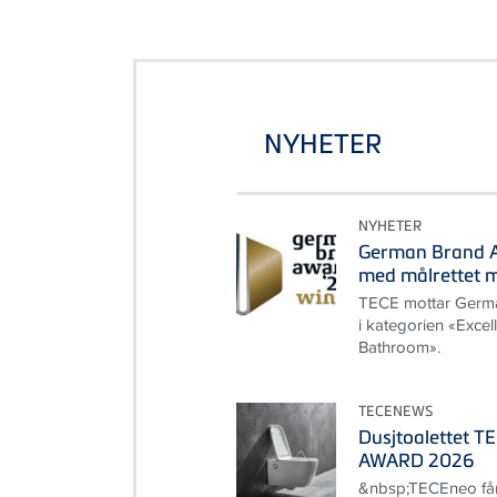
NYHETER
NYHETER
German Brand A
med målrettet 
TECE mottar Germ
i kategorien «Exce
Bathroom».
TECENEWS
Dusjtoalettet T
AWARD 2026
&nbsp;TECEneo får 