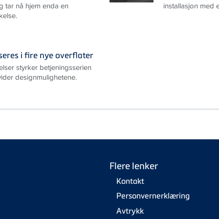
og tar nå hjem enda en
installasjon med e
kelse.
res i fire nye overflater
elser styrker betjeningsserien
ider designmulighetene.
Flere lenker
Kontakt
Personvernerklæring
Avtrykk