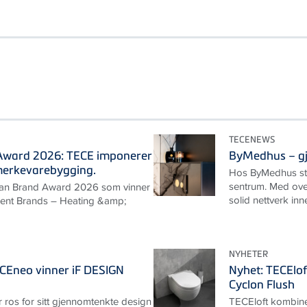
TECENEWS
ward 2026: TECE imponerer
ByMedhus – gje
merkevarebygging.
Hos ByMedhus står
sentrum. Med over
an Brand Award 2026 som vinner
solid nettverk in
llent Brands – Heating &amp;
NYHETER
ECEneo vinner iF DESIGN
Nyhet: TECElof
Cyclon Flush
ros for sitt gjennomtenkte design
TECEloft kombine