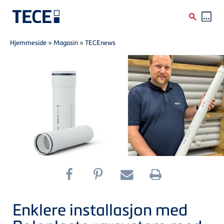
Breadcrumb
Skip to main content
Hjemmeside
»
Magasin
»
TECEnews
Enklere installasjon med