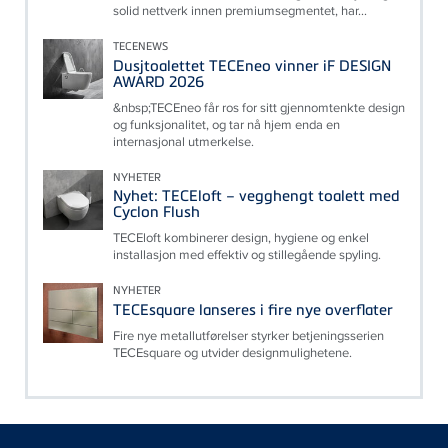
solid nettverk innen premiumsegmentet, har...
TECENEWS
Dusjtoalettet TECEneo vinner iF DESIGN
AWARD 2026
&nbsp;TECEneo får ros for sitt gjennomtenkte design
og funksjonalitet, og tar nå hjem enda en
internasjonal utmerkelse.
NYHETER
Nyhet: TECEloft – vegghengt toalett med
Cyclon Flush
TECEloft kombinerer design, hygiene og enkel
installasjon med effektiv og stillegående spyling.
NYHETER
TECEsquare lanseres i fire nye overflater
Fire nye metallutførelser styrker betjeningsserien
TECEsquare og utvider designmulighetene.