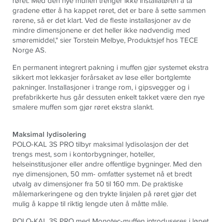
røret.
Med den nye muffen trenger ikke installatøren å ta
gradene etter å ha kappet røret, det er bare å sette sammen
rørene, så er det klart. Ved de fleste installasjoner av de
mindre dimensjonene er det heller ikke nødvendig med
smøremiddel," sier Torstein Melbye, Produktsjef hos
TECE
Norge AS.
En permanent integrert pakning i muffen gjør systemet ekstra
sikkert mot lekkasjer
forårsaket av løse eller bortglemte
pakninger
.
Installasjoner i trange rom, i gipsvegger og i
prefabrikkerte hus går dessuten enkelt takket være den nye
smalere muffen som gjør røret ekstra slankt.
Maksimal lydisolering
POLO-KAL 3S PRO tilbyr maksimal lydisolasjon der det
trengs mest, som i kontorbygninger, hoteller,
helseinstitusjoner eller andre offentlige bygninger. Med den
nye dimensjonen, 50 mm- omfatter systemet nå et bredt
utvalg av dimensjoner fra 50 til 160 mm. De praktiske
målemarkeringene og den trykte linjalen på røret gjør det
mulig å kappe til riktig lengde uten å måtte måle.
POLO-KAL 3S PRO med Monotec-muffen introduseres i løpet