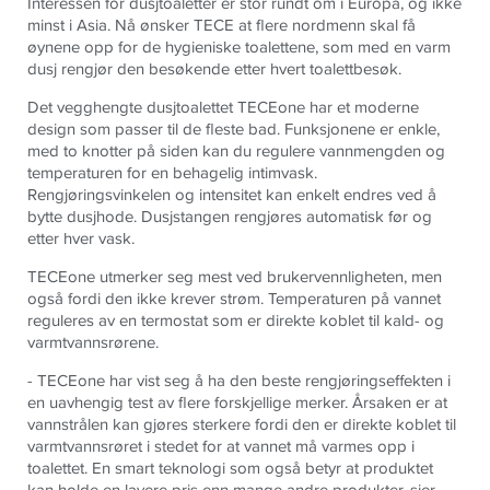
Interessen for dusjtoaletter er stor rundt om i Europa, og ikke
minst i Asia. Nå ønsker TECE at flere nordmenn skal få
øynene opp for de hygieniske toalettene, som med en varm
dusj rengjør den besøkende etter hvert toalettbesøk.
Det vegghengte dusjtoalettet TECEone har et moderne
design som passer til de fleste bad. Funksjonene er enkle,
med to knotter på siden kan du regulere vannmengden og
temperaturen for en behagelig intimvask.
Rengjøringsvinkelen og intensitet kan enkelt endres ved å
bytte dusjhode. Dusjstangen rengjøres automatisk før og
etter hver vask.
TECEone utmerker seg mest ved brukervennligheten, men
også fordi den ikke krever strøm. Temperaturen på vannet
reguleres av en termostat som er direkte koblet til kald- og
varmtvannsrørene.
- TECEone har vist seg å ha den beste rengjøringseffekten i
en uavhengig test av flere forskjellige merker. Årsaken er at
vannstrålen kan gjøres sterkere fordi den er direkte koblet til
varmtvannsrøret i stedet for at vannet må varmes opp i
toalettet. En smart teknologi som også betyr at produktet
kan holde en lavere pris enn mange andre produkter, sier