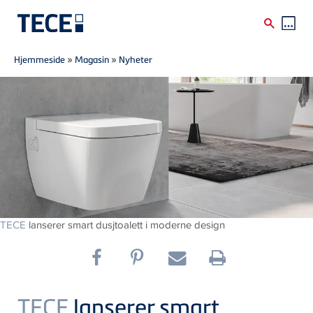
Breadcrumb
Skip to main content
Hjemmeside
»
Magasin
»
Nyheter
TECE
lanserer smart dusjtoalett i moderne design
TECE
lanserer smart