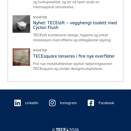
og funksjonalitet, og tar nå hjem enda en
internasjonal utmerkelse.
NYHETER
Nyhet: TECEloft – vegghengt toalett med
Cyclon Flush
TECEloft kombinerer design, hygiene og enkel
installasjon med effektiv og stillegående spyling.
NYHETER
TECEsquare lanseres i fire nye overflater
Fire nye metallutførelser styrker betjeningsserien
TECEsquare og utvider designmulighetene.
Floating
Sidebar
LinkedIn
Instagram
Facebook
©
2026