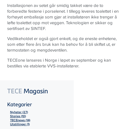
Installasjonen av setet går smidig takket være de to
forberedte festene i porselenet. I tillegg leveres toalettet i en
forhøyet emballasje som gjør at installatøren ikke trenger å
løfte toalettet opp mot veggen. Teknologien er sikker og
sertifisert av SINTEF.
Vedlikeholdet er også gjort enkelt, og de eneste enhetene,
som etter flere års bruk kan ha behov for å bli skiftet ut, er
termostaten og mengdeventilen.
TECEone lanseres i Norge i løpet av september og kan
bestilles via etablerte VVS-installatører.
TECE
Magasin
Kategorier
Nyheter (27)
Stories (10)
TECEnews (14)
Utstillinger (1)