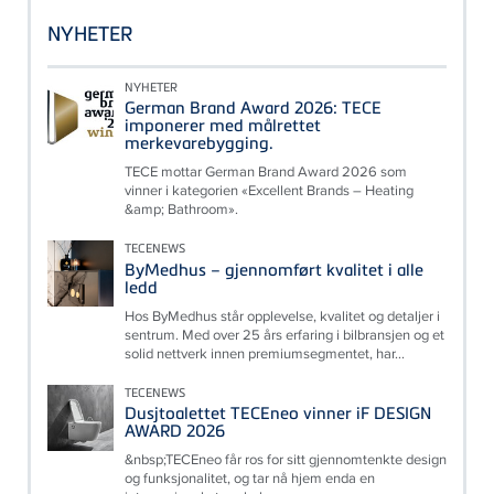
NYHETER
NYHETER
German Brand Award 2026: TECE
imponerer med målrettet
merkevarebygging.
TECE mottar German Brand Award 2026 som
vinner i kategorien «Excellent Brands – Heating
&amp; Bathroom».
TECENEWS
ByMedhus – gjennomført kvalitet i alle
ledd
Hos ByMedhus står opplevelse, kvalitet og detaljer i
sentrum. Med over 25 års erfaring i bilbransjen og et
solid nettverk innen premiumsegmentet, har...
TECENEWS
Dusjtoalettet TECEneo vinner iF DESIGN
AWARD 2026
&nbsp;TECEneo får ros for sitt gjennomtenkte design
og funksjonalitet, og tar nå hjem enda en