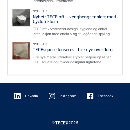
internasjonal utmerkelse.
NYHETER
Nyhet: TECEloft – vegghengt toalett med
Cyclon Flush
TECEloft kombinerer design, hygiene og enkel
installasjon med effektiv og stillegående spyling.
NYHETER
TECEsquare lanseres i fire nye overflater
Fire nye metallutførelser styrker betjeningsserien
TECEsquare og utvider designmulighetene.
Floating
Sidebar
LinkedIn
Instagram
Facebook
©
2026