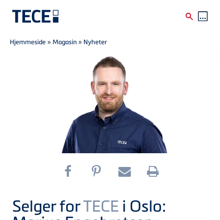
Breadcrumb
Skip to main content
Hjemmeside
»
Magasin
»
Nyheter
Selger for
TECE
i Oslo: