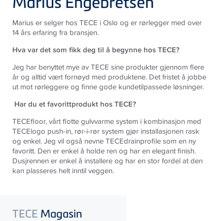
Marius Engebretsen
Marius er selger hos
TECE
i Oslo og er rørlegger med over
14 års erfaring fra bransjen.
Hva var det som fikk deg til å begynne hos
TECE
?
Jeg har benyttet mye av
TECE
sine produkter gjennom flere
år og alltid vært fornøyd med produktene. Det fristet å jobbe
ut mot rørlegger
e
og finne gode kundetilpassede løsninger.
Har du et favorittprodukt hos
TECE
?
TECE
floor, vårt flotte gulvvarme system i kombinasjon med
TECE
logo push-in, rør-i-rør system gjør installasjonen rask
og enkel. Jeg vil også nevne
TECE
drainprofile som en ny
favoritt. Den er enkel å holde ren og har en elegant finish.
Dusjrennen er enkel å installere og har en stor fordel at den
kan plasseres helt inntil veggen.
TECE
Magasin