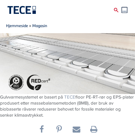
Breadcrumb
Skip to main content
Hjemmeside
»
Magasin
Gulvvarmesystemet er basert på
TECE
floor PE-RT-rør og EPS-plater
produsert etter massebalansemetoden (BMB), der bruk av
biobaserte råvarer reduserer behovet for fossile materialer og
senker klimaavtrykket.