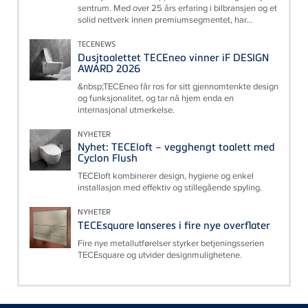
sentrum. Med over 25 års erfaring i bilbransjen og et
solid nettverk innen premiumsegmentet, har...
TECENEWS
Dusjtoalettet TECEneo vinner iF DESIGN
AWARD 2026
&nbsp;TECEneo får ros for sitt gjennomtenkte design
og funksjonalitet, og tar nå hjem enda en
internasjonal utmerkelse.
NYHETER
Nyhet: TECEloft – vegghengt toalett med
Cyclon Flush
TECEloft kombinerer design, hygiene og enkel
installasjon med effektiv og stillegående spyling.
NYHETER
TECEsquare lanseres i fire nye overflater
Fire nye metallutførelser styrker betjeningsserien
TECEsquare og utvider designmulighetene.