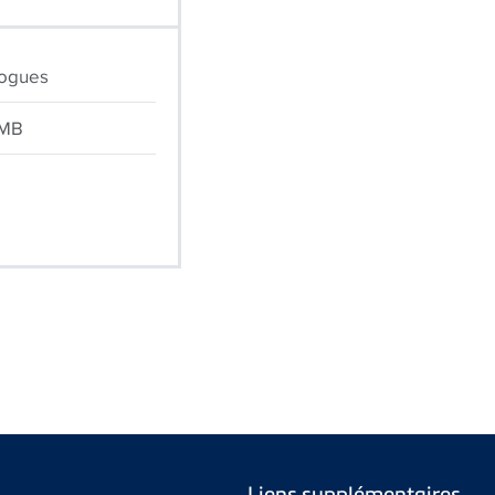
logues
 MB
Liens supplémentaires