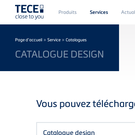
Main
Produits
Actual
Services
Menü
1
Skip to main content
Breadcrumb
»
»
Page d’accueil
Service
Catalogues
CATALOGUE DESIGN
Vous pouvez télécharger
Catalogue design