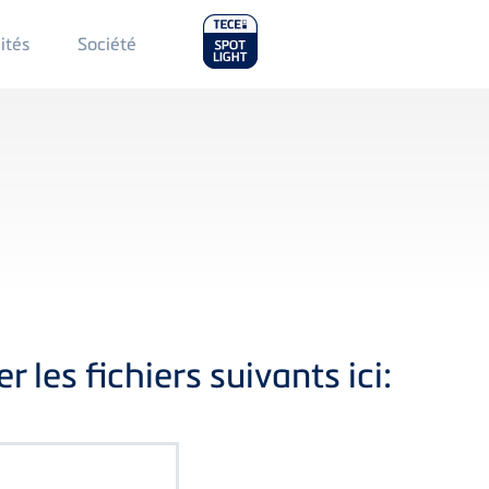
Main
ités
Société
Menu
2
 les fichiers suivants ici: