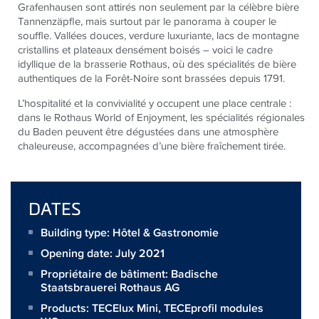
Grafenhausen sont attirés non seulement par la célèbre bière
Tannenzäpfle, mais surtout par le panorama à couper le
souffle. Vallées douces, verdure luxuriante, lacs de montagne
cristallins et plateaux densément boisés – voici le cadre
idyllique de la brasserie Rothaus, où des spécialités de bière
authentiques de la Forêt-Noire sont brassées depuis 1791.
L’hospitalité et la convivialité y occupent une place centrale :
dans le Rothaus World of Enjoyment, les spécialités régionales
du Baden peuvent être dégustées dans une atmosphère
chaleureuse, accompagnées d’une bière fraîchement tirée.
DATES
Building type: Hôtel & Gastronomie
Opening date: July 2021
Propriétaire de bâtiment:
Badische
Staatsbrauerei Rothaus AG
Products:
TECElux Mini
,
TECEprofil modules