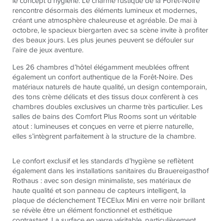
le concept d’hygiène. Le charme rustique de la Forêt-Noire
rencontre désormais des éléments lumineux et modernes,
créant une atmosphère chaleureuse et agréable. De mai à
octobre, le spacieux biergarten avec sa scène invite à profiter
des beaux jours. Les plus jeunes peuvent se défouler sur
l’aire de jeux aventure.
Les 26 chambres d’hôtel élégamment meublées offrent
également un confort authentique de la Forêt-Noire. Des
matériaux naturels de haute qualité, un design contemporain,
des tons crème délicats et des tissus doux confèrent à ces
chambres doubles exclusives un charme très particulier. Les
salles de bains des Comfort Plus Rooms sont un véritable
atout : lumineuses et conçues en verre et pierre naturelle,
elles s’intègrent parfaitement à la structure de la chambre.
Le confort exclusif et les standards d’hygiène se reflètent
également dans les installations sanitaires du Brauereigasthof
Rothaus : avec son design minimaliste, ses matériaux de
haute qualité et son panneau de capteurs intelligent, la
plaque de déclenchement TECElux Mini en verre noir brillant
se révèle être un élément fonctionnel et esthétique
contrastant. La surface en verre véritable, particulièrement