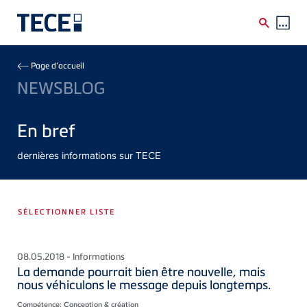
Skip to main content
Breadcrumb
Page d’accueil
NEWSBLOG
En bref
dernières informations sur TECE
SÉLECTIONNER LISTE
08.05.2018 - Informations
La demande pourrait bien être nouvelle, mais
nous véhiculons le message depuis longtemps.
Compétence: Conception & création