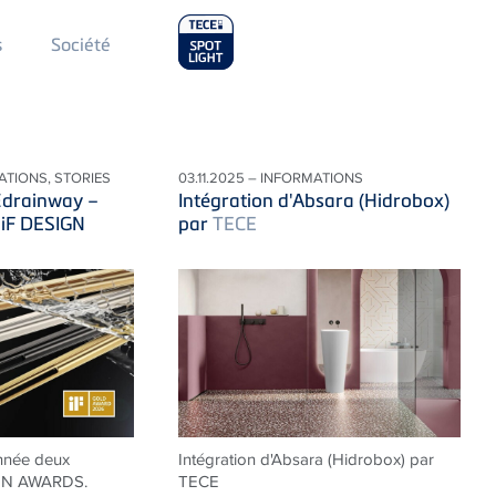
Main
s
Société
Menu
2
ATIONS, STORIES
03.11.2025 – INFORMATIONS
E
drainway –
Intégration d'Absara (Hidrobox)
 iF DESIGN
par
TECE
nnée deux
Intégration d'Absara (Hidrobox) par
IGN AWARDS.
TECE