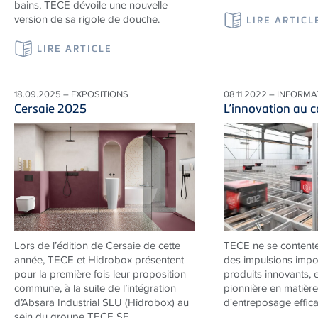
bains, TECE dévoile une nouvelle
version de sa rigole de douche.
LIRE ARTICL
LIRE ARTICLE
18.09.2025 – EXPOSITIONS
08.11.2022 – INFORM
Cersaie 2025
L’innovation au 
Lors de l’édition de Cersaie de cette
TECE
ne se content
année, TECE et Hidrobox présentent
des impulsions impo
pour la première fois leur proposition
produits innovants, 
commune, à la suite de l’intégration
pionnière en matière
d’Absara Industrial SLU (Hidrobox) au
d'entreposage effica
sein du groupe TECE SE.