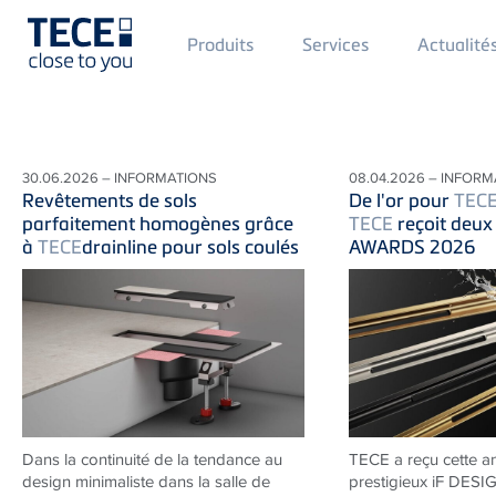
Main
Produits
Services
Actualité
Menü
1
Skip to main content
30.06.2026 – INFORMATIONS
08.04.2026 – INFORM
Revêtements de sols
De l'or pour
TEC
parfaitement homogènes grâce
TECE
reçoit deux
à
TECE
drainline pour sols coulés
AWARDS 2026
Dans la continuité de la tendance au
TECE a reçu cette a
design minimaliste dans la salle de
prestigieux iF DES