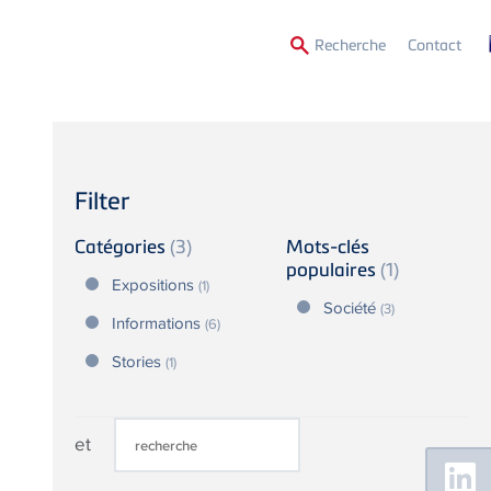
Secon
Recherche
Contact
Menu
Filter
Catégories
(3)
Mots-clés
populaires
(1)
Expositions
(1)
Société
(3)
Informations
(6)
Stories
(1)
et
Floating
Sidebar