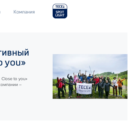
Main
л
Компания
Menu
2
тивный
o you»
Close to you»
компании –