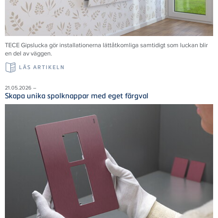
TECE Gipslucka gör installationerna lättåtkomliga samtidigt som luckan blir
en del av väggen.
LÄS ARTIKELN
21.05.2026 –
Skapa unika spolknappar med eget färgval