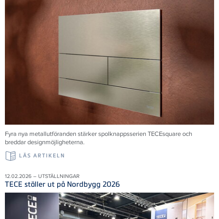
Fyra nya metallutföranden stärker spolknappsserien TECEsquare och
breddar designmöjligheterna.
LÄS ARTIKELN
12.02.2026 – UTSTÄLLNINGAR
TECE ställer ut på Nordbygg 2026