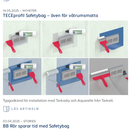
14.05.2025 – NYHETER
TECEprofil Safetybag – även för våtrumsmatta
Typgodkänd för installation med Tarkodry och Aquarelle från Tarkett.
LÄS ARTIKELN
03.04.2025 – STORIES
BB Rör sparar tid med Safetybag