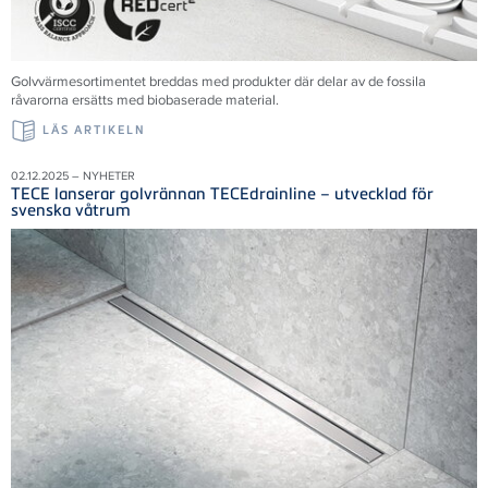
Golvvärmesortimentet breddas med produkter där delar av de fossila
råvarorna ersätts med biobaserade material.
LÄS ARTIKELN
02.12.2025 – NYHETER
TECE lanserar golvrännan TECEdrainline – utvecklad för
svenska våtrum