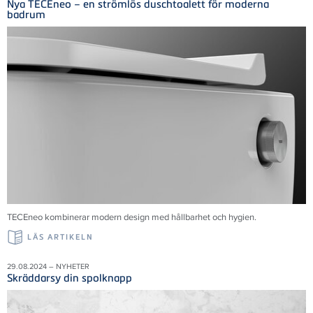
Nya TECEneo – en strömlös duschtoalett för moderna
badrum
TECEneo kombinerar modern design med hållbarhet och hygien.
LÄS ARTIKELN
29.08.2024 – NYHETER
Skräddarsy din spolknapp