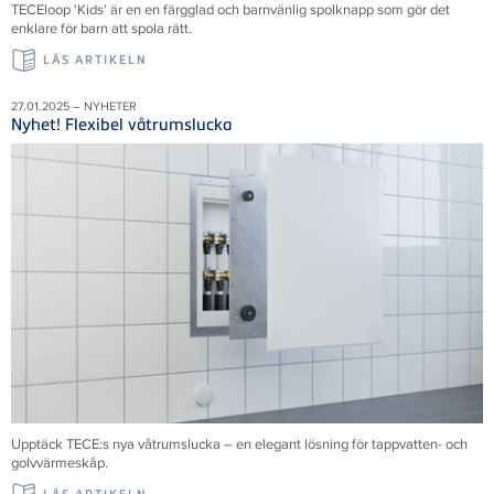
TECEloop 'Kids' är en en färgglad och barnvänlig spolknapp som gör det
enklare för barn att spola rätt.
LÄS ARTIKELN
27.01.2025 – NYHETER
Nyhet! Flexibel våtrumslucka
Upptäck TECE:s nya våtrumslucka – en elegant lösning för tappvatten- och
golvvärmeskåp.