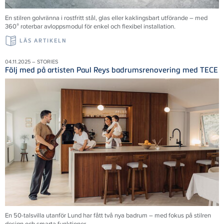
En stilren golvränna i rostfritt stål, glas eller kaklingsbart utförande – med
360° roterbar avloppsmodul för enkel och flexibel installation.
LÄS ARTIKELN
04.11.2025 – STORIES
Följ med på artisten Paul Reys badrumsrenovering med TECE
En 50-talsvilla utanför Lund har fått två nya badrum – med fokus på stilren
design och smarta funktioner.