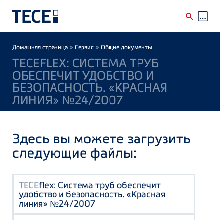
Skip to main content
Breadcrumb
»
»
Домашняя страница
Сервис
Общие документы
TECEFLEX: СИСТЕМА ТРУБ
ОБЕСПЕЧИТ УДОБСТВО И
БЕЗОПАСНОСТЬ. «КРАСНАЯ
ЛИНИЯ» №24/2007
Здесь вы можете загрузить
следующие файлы:
TECE
flex: Система труб обеспечит
удобство и безопасность. «Красная
линия» №24/2007