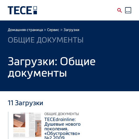
Skip to main content
Breadcrumb
»
»
Домашняя страница
Сервис
Загрузки
ОБЩИЕ ДОКУМЕНТЫ
Загрузки: Общие
документы
11
Загрузки
ОБЩИЕ ДОКУМЕНТЫ
TECEdrainline:
Душевые нового
поколения.
«Обустройство»
№2 2009