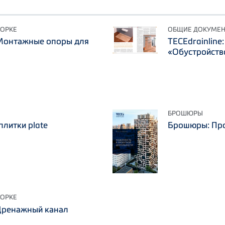
БОРКЕ
ОБЩИЕ ДОКУМЕ
 Монтажные опоры для
TECEdrainline
«Обустройств
БРОШЮРЫ
плитки plate
Брошюры: Про
БОРКЕ
 Дренажный канал