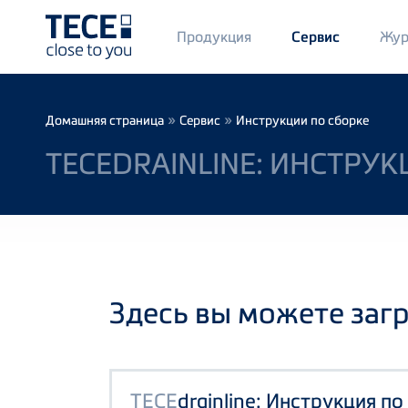
Main
Продукция
Жур
Сервис
Menü
1
Skip to main content
Breadcrumb
»
»
Домашняя страница
Сервис
Инструкции по сборке
TECEDRAINLINE: ИНСТР
Здесь вы можете заг
TECE
drainline: Инструкция по