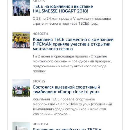
STORIES
ТЕСЕ на юбилейной выставке
HAUSMESSE HOGART 2018!
С 23 по 24 мая прошла V домашняя выставка
стратегического партнера ТЕСЕ&nbsp;
НОВОСТИ
Компания ТЕСЕ совместно с компанией
PIPEMAN приняла участие в открытии
монтажного сезона
1 и 2 июня в Краснодаре прошло «Открытие
монтажного сезона» – грандиозный праздник,
приуроченный к началу активного периода
продаж!
STORIES
Состоялся выездной спортивный
тимбилдинг «Camp close to you»
Компания ТЕСЕ провела спортивное
мероприятие «Camp Close to you» (спортивный
тимбилдинг) среди сотрудников и клиентов
компании – игроков...
НОВОСТИ
Коллекция панелей смыва ТЕСЕ в