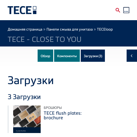
Skip to main content
Breadcrumb
»
»
Домашняя страница
Панели смыва для унитаза
TECEloop
TECE - CLOSE TO YOU
‹
Обзор
Компоненты
Загрузки
(3)
Загрузки
3
Загрузки
БРОШЮРЫ
TECE flush plates:
brochure