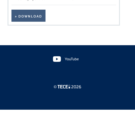
» DOWNLOAD
Floating
Sidebar
YouTube
©
2026