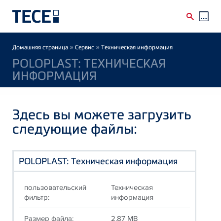
Skip to main content
Breadcrumb
»
»
Домашняя страница
Сервис
Техническая информация
POLOPLAST: ТЕХНИЧЕСКАЯ
ИНФОРМАЦИЯ
Здесь вы можете загрузить
следующие файлы:
POLOPLAST: Техническая информация
пользовательский
Техническая
фильтр:
информация
Размер файла:
2.87 MB