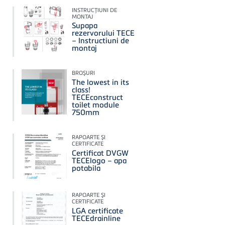
INSTRUCŢIUNI DE
MONTAJ
Supapa
rezervorului TECE
– Instructiuni de
montaj
BROŞURI
The lowest in its
class!
TECEconstruct
toilet module
750mm
RAPOARTE ŞI
CERTIFICATE
Certificat DVGW
TECElogo – apa
potabila
RAPOARTE ŞI
CERTIFICATE
LGA certificate
TECEdrainline