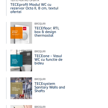
TEXTE PENTRU OFERTĂ
TECEprofil Modul WC cu
rezervor Octa II, 8 cm, textul
ofertei
BROŞURI
TECEfloor: RTL
box & design
thermostat
BROŞURI
TECEone - Vasul
WC cu functie de
bideu
BROŞURI
TECEsystem
Sanitary Walls and
Shafts
BROŞURI