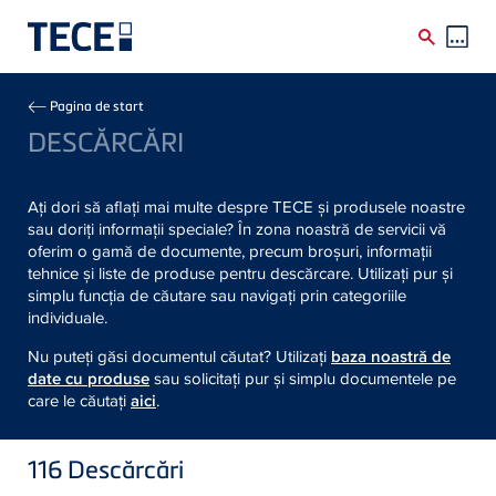
Skip to main content
Breadcrumb
Pagina de start
DESCĂRCĂRI
Ați dori să aflați mai multe despre TECE și produsele noastre
sau doriți informații speciale? În zona noastră de servicii vă
oferim o gamă de documente, precum broșuri, informații
tehnice și liste de produse pentru descărcare. Utilizați pur și
simplu funcția de căutare sau navigați prin categoriile
individuale.
Nu puteți găsi documentul căutat? Utilizați
baza noastră de
date cu produse
sau solicitați pur și simplu documentele pe
care le căutați
aici
.
116
Descărcări