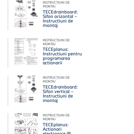
INSTRUCŢIUNI DE
MONTAJ
TECEdrainboard:
Sifon orizontal –
Instructiuni de
montaj
INSTRUCŢIUNI DE
MONTAJ
TECEplanus:
Instructiuni pentru
programarea
actionarii
INSTRUCŢIUNI DE
MONTAJ
TECEdrainboard:
Sifon vertical –
Instructiuni de
montaj
INSTRUCŢIUNI DE
MONTAJ
TECEplanus:
Actionari
electronice IR