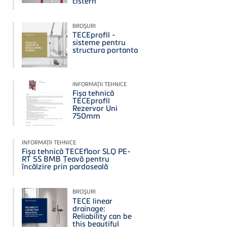
cistern
BROŞURI
TECEprofil -
sisteme pentru
structura portanta
INFORMAŢII TEHNICE
Fișa tehnică
TECEprofil
Rezervor Uni
750mm
INFORMAŢII TEHNICE
Fișa tehnică TECEfloor SLQ PE-
RT 5S BMB Țeavă pentru
încălzire prin pardoseală
BROŞURI
TECE linear
drainage:
Reliability can be
this beautiful