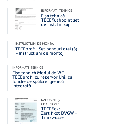
INFORMAŢII TEHNICE
Fișa tehnică
TECEflushpoint set
de inst. finisaj
INSTRUCŢIUNI DE MONTAJ
TECEprofil: Set panouri otel (3)
– Instructiuni de montaj
INFORMAŢII TEHNICE
Fișa tehnică Modul de WC
TECEprofil cu rezervor Uni, cu
funcție de spălare igienică
integrată
RAPOARTE ŞI
CERTIFICATE
TECEflex:
Zertifikat DVGW -
Trinkwasser