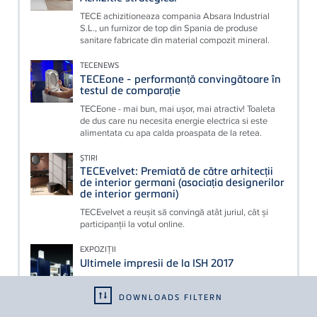
TECE achizitioneaza compania Absara Industrial
S.L., un furnizor de top din Spania de produse
sanitare fabricate din material compozit mineral.
TECENEWS
TECEone - performanță convingătoare în
testul de comparație
TECEone - mai bun, mai ușor, mai atractiv! Toaleta
de dus care nu necesita energie electrica si este
alimentata cu apa calda proaspata de la retea.
ȘTIRI
TECEvelvet: Premiată de către arhitecții
de interior germani (asociația designerilor
de interior germani)
TECEvelvet a reușit să convingă atât juriul, cât și
participanții la votul online.
EXPOZIȚII
Ultimele impresii de la ISH 2017
TECE va împlini 30 de ani în 2017 – o ocazie pentru
a analiza compania şi evoluţia sa şi de a privi spre
DOWNLOADS FILTERN
viitor.&nbsp;