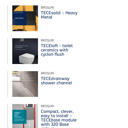
BROŞURI
TECEsolid – Heavy
Metal
BROŞURI
TECEloft - toilet
ceramics with
cyclon flush
BROŞURI
TECEdrainway
shower channel
BROŞURI
Compact, clever,
easy to install –
TECEbase module
with 320 Base