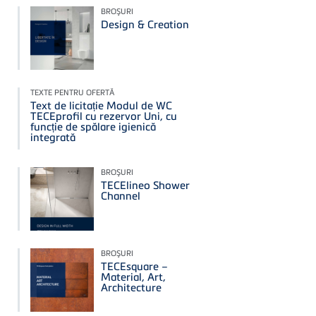
BROŞURI
Design & Creation
TEXTE PENTRU OFERTĂ
Text de licitație Modul de WC
TECEprofil cu rezervor Uni, cu
funcție de spălare igienică
integrată
BROŞURI
TECElineo Shower
Channel
BROŞURI
TECEsquare –
Material, Art,
Architecture