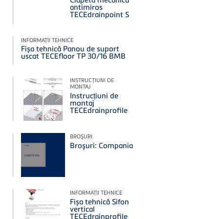
antimiros
TECEdrainpoint S
INFORMAŢII TEHNICE
Fișa tehnică Panou de suport
uscat TECEfloor TP 30/16 BMB
INSTRUCŢIUNI DE
MONTAJ
Instrucțiuni de
montaj
TECEdrainprofile
BROŞURI
Broşuri: Compania
INFORMAŢII TEHNICE
Fișa tehnică Sifon
vertical
TECEdrainprofile