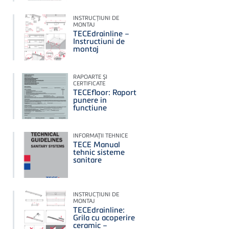
INSTRUCŢIUNI DE
MONTAJ
TECEdrainline –
Instructiuni de
montaj
RAPOARTE ŞI
CERTIFICATE
TECEfloor: Raport
punere in
functiune
INFORMAŢII TEHNICE
TECE Manual
tehnic sisteme
sanitare
INSTRUCŢIUNI DE
MONTAJ
TECEdrainline:
Grila cu acoperire
ceramic –