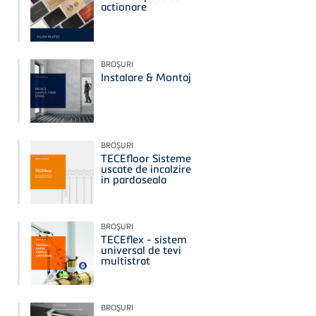
actionare
BROŞURI
Instalare & Montaj
BROŞURI
TECEfloor Sisteme
uscate de incalzire
in pardoseala
BROŞURI
TECEflex - sistem
universal de tevi
multistrat
BROŞURI