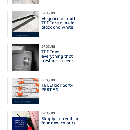
BROŞURI
Elegance in matt:
TECEdrainline in
black and white
BROŞURI
TECEneo -
everything that
freshness needs
BROŞURI
TECEfloor Soft-
PERT 5S
BROŞURI
Simply in trend. In
four new colours