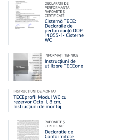
DECLARAŢII DE
PERFORMANŢĂ,
RAPOARTE ŞI
CERTIFICATE
Cisternă TECE:
Declarație de
performanță DOP
14055-1- Cisterne
WC
INFORMAŢII TEHNICE
Instrucțiuni de
utilizare TECEone
INSTRUCŢIUNI DE MONTAJ
TECEprofil Modul WC cu
rezervor Octa II, 8 cm,
Instrucțiuni de montaj
RAPOARTE ŞI
CERTIFICATE
Declaratie de
Conformitate