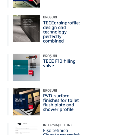
BROŞURI
TECEdrainprofile:
design and
technology
perfectly
combined
BROŞURI
TECE F10 filling
valve
BROŞURI
PVD-surface
finishes for toilet
flush plate and
shower profile
INFORMAŢII TEHNICE
Fișa tehnică
Clapeta mecanică