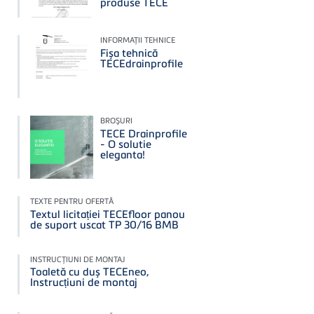
produse TECE
INFORMAŢII TEHNICE
Fișa tehnică
TECEdrainprofile
BROŞURI
TECE Drainprofile
- O solutie
eleganta!
TEXTE PENTRU OFERTĂ
Textul licitației TECEfloor panou
de suport uscat TP 30/16 BMB
INSTRUCŢIUNI DE MONTAJ
Toaletă cu duș TECEneo,
Instrucțiuni de montaj