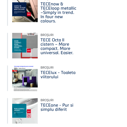
TECEnow &
TECEloop metallic
–Simply in trend.
In four new
colours.
BROŞURI
TECE Octa II
cistern – More
compact. More
universal. Easier.
BROŞURI
TECElux - Toaleta
viitorului
BROŞURI
TECEone - Pur si
simplu diferit