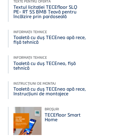
TEXTE PENTRU OFERTĂ
Textul licitației TECEfloor SLQ
PE- RT 5S BMB Țeavă pentru
încălzire prin pardoseală
INFORMAŢII TEHNICE
Toaletă cu duș TECEneo apă rece,
fișă tehnică
INFORMAŢII TEHNICE
Toaletă cu duș TECEneo, fișă
tehnică
INSTRUCŢIUNI DE MONTAJ
Toaletă cu duș TECEneo apă rece,
Instrucțiuni de montajece
BROŞURI
TECEfloor Smart
Home