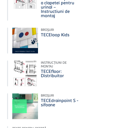
a clapetei pentru
urinal –
Instructiuni de
montaj
BROŞURI
TECEloop Kids
INSTRUCŢIUNI DE
MONTAJ
TECEfloor:
Distribuitor
BROŞURI
TECEdrainpoint S -
sifoane