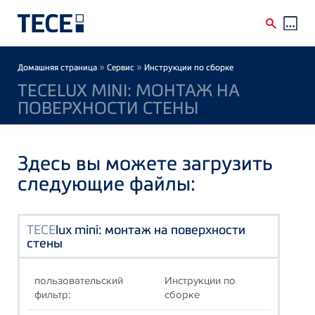
Skip to main content
Breadcrumb
»
»
Домашняя страница
Сервис
Инструкции по сборке
TECELUX MINI: МОНТАЖ НА
ПОВЕРХНОСТИ СТЕНЫ
Здесь вы можете загрузить
следующие файлы:
TECE
lux mini: монтаж на поверхности
стены
пользовательский
Инструкции по
фильтр:
сборке