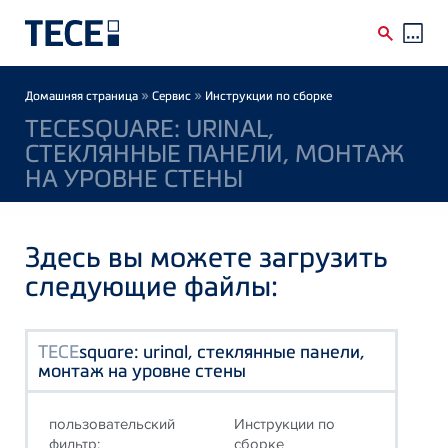
Skip to main content
Breadcrumb
»
»
Домашняя страница
Сервис
Инструкции по сборке
TECESQUARE: URINAL,
СТЕКЛЯННЫЕ ПАНЕЛИ, МОНТАЖ
НА УРОВНЕ СТЕНЫ
Здесь вы можете загрузить
следующие файлы:
TECE
square: urinal, стеклянные панели,
монтаж на уровне стены
пользовательский
Инструкции по
фильтр:
сборке