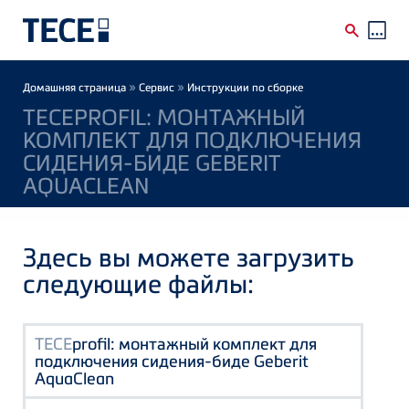
Skip to main content
Breadcrumb
»
»
Домашняя страница
Сервис
Инструкции по сборке
TECEPROFIL: МОНТАЖНЫЙ
КОМПЛЕКТ ДЛЯ ПОДКЛЮЧЕНИЯ
СИДЕНИЯ-БИДЕ GEBERIT
AQUACLEAN
Здесь вы можете загрузить
следующие файлы:
TECE
profil: монтажный комплект для
подключения сидения-биде Geberit
AquaClean