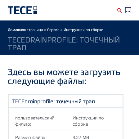
Skip to main content
Breadcrumb
»
»
Домашняя страница
Сервис
Инструкции по сборке
TECEDRAINPROFILE: ТОЧЕЧНЫЙ
ТРАП
Здесь вы можете загрузить
следующие файлы:
TECE
drainprofile: точечный трап
пользовательский
Инструкции по
фильтр:
сборке
Размер файла:
4.27 MB