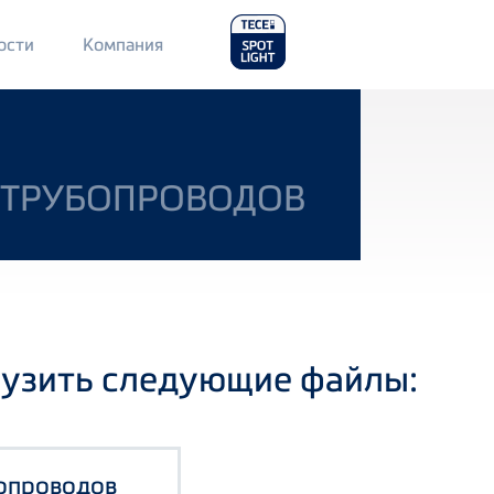
Main
ости
Компания
Menu
2
А ТРУБОПРОВОДОВ
рузить следующие файлы:
бопроводов