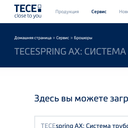
Main
Продукция
Нов
Сервис
Menü
1
Skip to main content
Breadcrumb
»
»
Домашняя страница
Сервис
Брошюры
TECESPRING AX: СИСТЕМ
Здесь вы можете заг
TECE
spring AX: Система тру