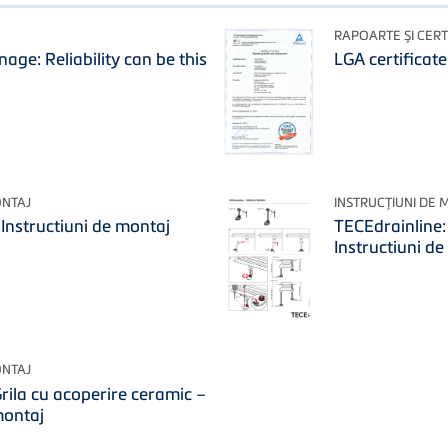
RAPOARTE ŞI CERT
nage: Reliability can be this
LGA certificat
ONTAJ
INSTRUCŢIUNI DE 
Instructiuni de montaj
TECEdrainline:
Instructiuni d
ONTAJ
rila cu acoperire ceramic –
montaj