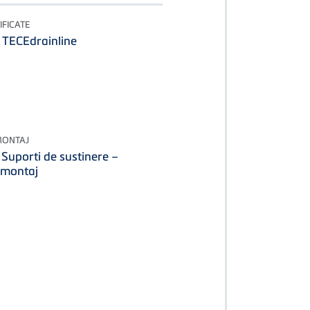
IFICATE
e TECEdrainline
MONTAJ
 Suporti de sustinere –
e montaj