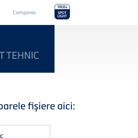
Main
Compania
Menu
2
T TEHNIC
rele fişiere aici:
ic