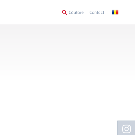
Secondary
Căutare
Contact
Menu
Floating
Sidebar