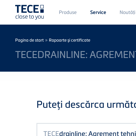
Main
Produse
Noutăți
Service
Menü
1
Skip to main content
Breadcrumb
»
Pagina de start
Rapoarte şi certificate
TECEDRAINLINE: AGREMEN
Puteţi descărca următoa
TECE
drainline: Agrement tehn