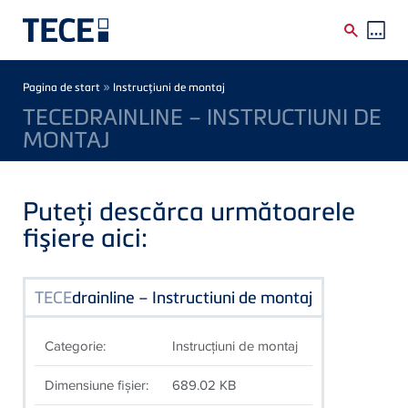
Skip to main content
Breadcrumb
»
Pagina de start
Instrucţiuni de montaj
TECEDRAINLINE – INSTRUCTIUNI DE
MONTAJ
Puteţi descărca următoarele
fişiere aici:
TECE
drainline – Instructiuni de montaj
Categorie:
Instrucţiuni de montaj
Dimensiune fişier:
689.02 KB