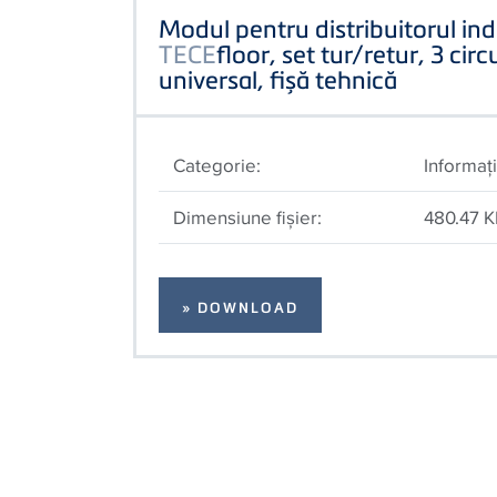
Modul pentru distribuitorul ind
TECE
floor, set tur/retur, 3 cir
universal, fișă tehnică
Categorie:
Informaţi
Dimensiune fişier:
480.47 
» DOWNLOAD