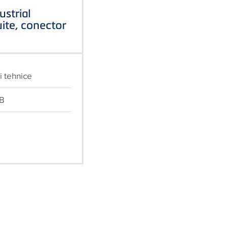
ustrial
cuite, conector
i tehnice
KB