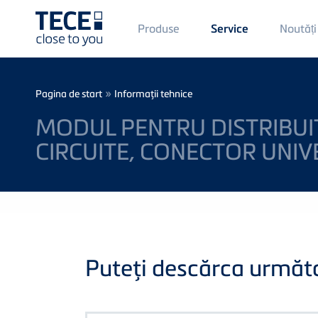
Main
Produse
Noutăți
Service
Menü
1
Skip to main content
Breadcrumb
»
Pagina de start
Informaţii tehnice
MODUL PENTRU DISTRIBUIT
CIRCUITE, CONECTOR UNIV
Puteţi descărca următoa