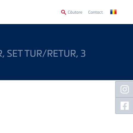
Secondary
Căutare
Contact
Menu
 SET TUR/RETUR, 3
Floating
Sidebar