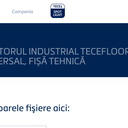
Main
Compania
Menu
2
ORUL INDUSTRIAL TECEFLOOR,
ERSAL, FIȘĂ TEHNICĂ
rele fişiere aici: