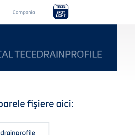
Main
Compania
Menu
2
ICAL TECEDRAINPROFILE
rele fişiere aici:
E
drainprofile