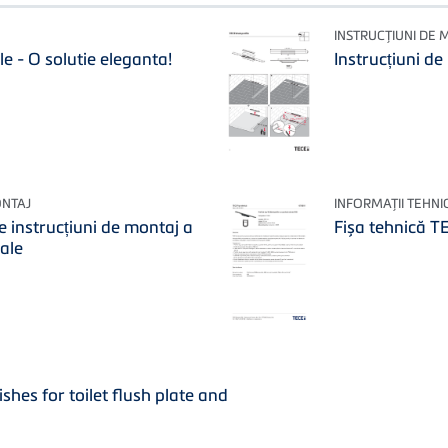
INSTRUCŢIUNI DE 
e - O solutie eleganta!
Instrucțiuni d
ONTAJ
INFORMAŢII TEHNI
 instrucțiuni de montaj a
Fișa tehnică T
cale
shes for toilet flush plate and