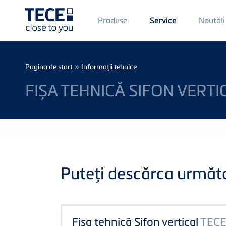
Main
Produse
Noutăți
Service
Menü
1
Skip to main content
Breadcrumb
»
Pagina de start
Informaţii tehnice
FIȘA TEHNICĂ SIFON VERT
Puteţi descărca următoa
Fișa tehnică Sifon vertical
TEC