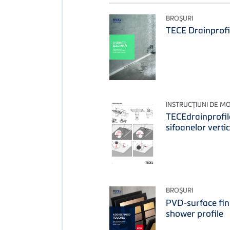
BROŞURI
TECE Drainprofil
INSTRUCŢIUNI DE M
TECEdrainprofile
sifoanelor verti
BROŞURI
PVD-surface fini
shower profile