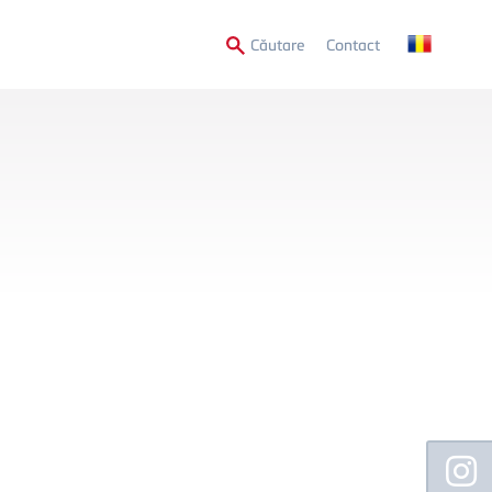
Secondary
Căutare
Contact
Menu
Floating
Sidebar