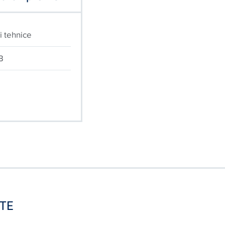
i tehnice
B
TE