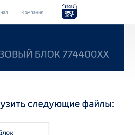
Main
нал
Компания
Menu
2
ЗОВЫЙ БЛОК 774400ХХ
рузить следующие файлы:
блок