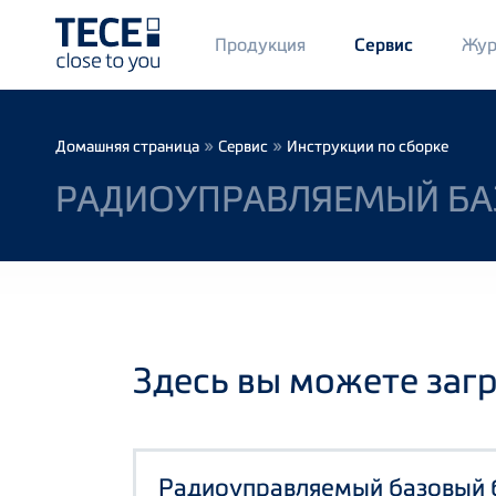
Main
Продукция
Жур
Сервис
Menü
1
Skip to main content
Breadcrumb
»
»
Домашняя страница
Сервис
Инструкции по сборке
РАДИОУПРАВЛЯЕМЫЙ БА
Здесь вы можете заг
Радиоуправляемый базовый 