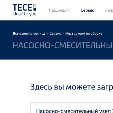
Main
Продукция
Жур
Сервис
Menü
1
Skip to main content
Breadcrumb
»
»
Домашняя страница
Сервис
Инструкции по сборке
НАСОСНО-СМЕСИТЕЛЬНЫЙ 
Здесь вы можете заг
Насосно-смесительный узел 