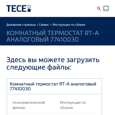
Skip to main content
Breadcrumb
»
»
Домашняя страница
Сервис
Инструкции по сборке
КОМНАТНЫЙ ТЕРМОСТАТ RT-A
АНАЛОГОВЫЙ 77410030
Здесь вы можете загрузить
следующие файлы:
Комнатный термостат RT-A аналоговый
77410030
пользовательский
Инструкции по
фильтр:
сборке