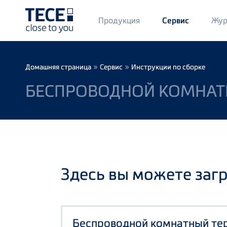
Main
Продукция
Жур
Сервис
Menü
1
Skip to main content
Breadcrumb
»
»
Домашняя страница
Сервис
Инструкции по сборке
БЕСПРОВОДНОЙ КОМНАТН
Здесь вы можете заг
Беспроводной комнатный те