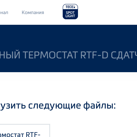
Main
нал
Компания
Menu
2
ЫЙ ТЕРМОСТАТ RTF-D СДАТ
рузить следующие файлы:
рмостат RTF-