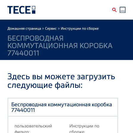
Skip to main content
Breadcrumb
»
»
Домашняя страница
Сервис
Инструкции по сборке
БЕСПРОВОДНАЯ
КОММУТАЦИОННАЯ КОРОБКА
77440011
Здесь вы можете загрузить
следующие файлы:
Беспроводная коммутационная коробка
77440011
пользовательский
Инструкции по
фильтр:
сборке