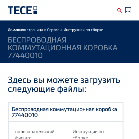
Skip to main content
Breadcrumb
»
»
Домашняя страница
Сервис
Инструкции по сборке
БЕСПРОВОДНАЯ
КОММУТАЦИОННАЯ КОРОБКА
77440010
Здесь вы можете загрузить
следующие файлы:
Беспроводная коммутационная коробка
77440010
пользовательский
Инструкции по
фильтр:
сборке