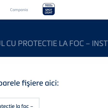
Main
Compania
Menu
2
 CU PROTECTIE LA FOC – INS
rele fişiere aici:
tectie la foc –