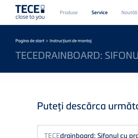
Main
Produse
Noutăți
Service
Menü
1
Skip to main content
Breadcrumb
»
Pagina de start
Instrucţiuni de montaj
TECEDRAINBOARD: SIFONUL
Puteţi descărca următoa
TECE
drainboard: Sifonul cu pro