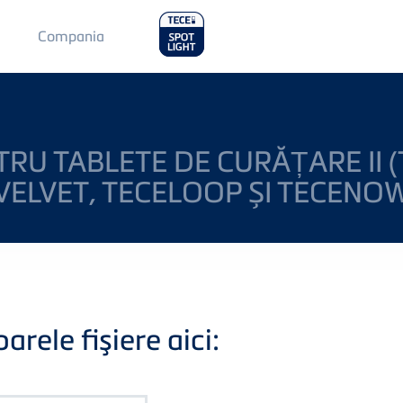
Main
Compania
Menu
2
TRU TABLETE DE CURĂȚARE II (
VELVET, TECELOOP ȘI TECENOW
rele fişiere aici: