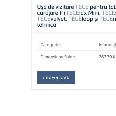
Ușă de vizitare
TECE
pentru tab
curățare II (
TECE
lux Mini,
TECE
TECE
velvet,
TECE
loop și
TECE
n
tehnică
Categorie:
Informaţi
Dimensiune fişier:
363.79 
» DOWNLOAD