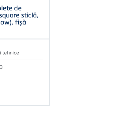
lete de
square sticlă,
ow), fișă
i tehnice
KB