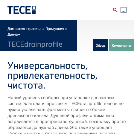
Skip to main content
Breadcrumb
»
»
Домашняя страница
Продукция
Дренаж
TECEdrainprofile
Обзор
Компоненты
Универсальность,
привлекательность,
чистота.
Новый уровень свободы при установке дренажных
систем: Благодаря профилям TECEdrainprofile теперь не
нужно укладывать фрагменты плитки по бокам
дренажного канала. Душевой профиль оптимально
встраивается в пространство душевой, поскольку просто
обрезается до нужной длины. Это также упрощает
сборку и чистку – благодаря продуманным деталям