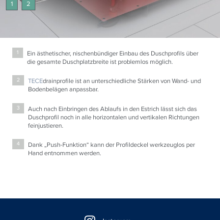
1
2
Ein ästhetischer, nischenbündiger Einbau des Duschprofils über
1
die gesamte Duschplatzbreite ist problemlos möglich.
TECE
drainprofile ist an unterschiedliche Stärken von Wand- und
2
Bodenbelägen anpassbar.
Auch nach Einbringen des Ablaufs in den Estrich lässt sich das
3
Duschprofil noch in alle horizontalen und vertikalen Richtungen
feinjustieren.
Dank „Push-Funktion“ kann der Profildeckel werkzeuglos per
4
Hand entnommen werden.
Floating