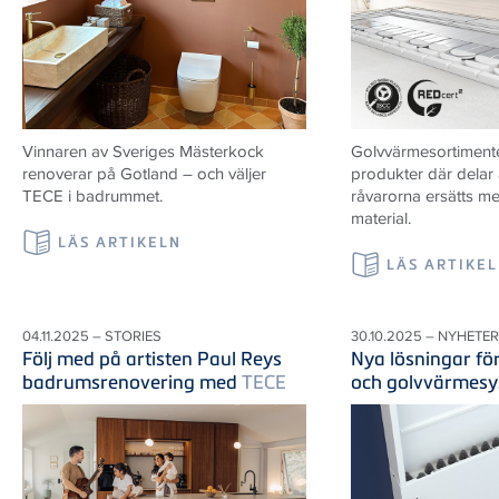
Vinnaren av Sveriges Mästerkock
Golvvärmesortiment
renoverar på Gotland – och väljer
produkter där delar 
TECE i badrummet.
råvarorna ersätts m
material.
LÄS ARTIKELN
LÄS ARTIKE
04.11.2025 – STORIES
30.10.2025 – NYHETER
Följ med på artisten Paul Reys
Nya lösningar fö
badrumsrenovering med
TECE
och golvvärmes