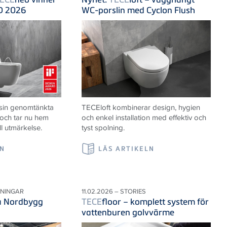
D 2026
WC-porslin med Cyclon Flush
 sin genomtänkta
TECE
loft kombinerar design, hygien
 och tar nu hem
och enkel installation med effektiv och
ll utmärkelse.
tyst spolning.
LN
LÄS ARTIKELN
LNINGAR
11.02.2026 – STORIES
på Nordbygg
TECE
floor – komplett system för
vattenburen golvvärme