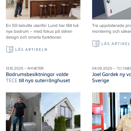
En 50-talsvilla utanför Lund har fått två
Tre uppdaterade prod
nya badrum – med fokus på stilren
montering och säker i
design och smarta funktioner.
LÄS ARTIKE
LÄS ARTIKELN
13.10.2025 – NYHETER
04.09.2025 –
TECE
NE
Badrumsbesiktningar valde
Joel Gardek ny v
TECE
till nya suterränghuset
Sverige