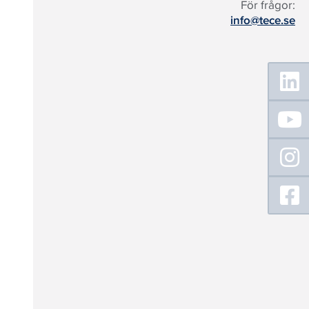
För frågor:
info@tece.se
Floating
Sidebar