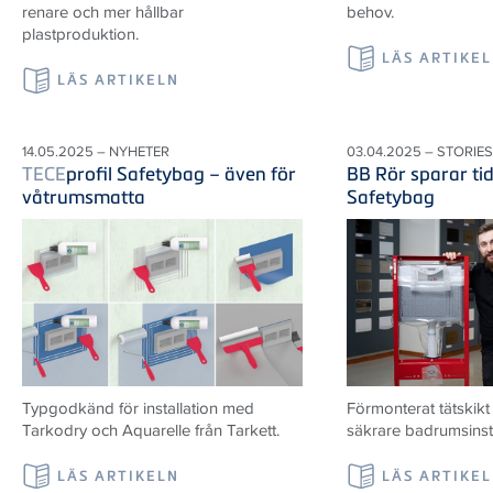
renare och mer hållbar
behov.
plastproduktion.
LÄS ARTIKE
LÄS ARTIKELN
14.05.2025 – NYHETER
03.04.2025 – STORIES
TECE
profil Safetybag – även för
BB Rör sparar ti
våtrumsmatta
Safetybag
Typgodkänd för installation med
Förmonterat tätskik
Tarkodry och Aquarelle från Tarkett.
säkrare badrumsinsta
LÄS ARTIKELN
LÄS ARTIKE