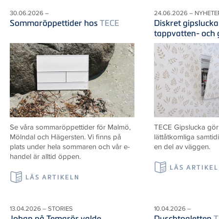
30.06.2026 –
24.06.2026 – NYHETE
Sommaröppettider hos
TECE
Diskret gipslucka
tappvatten- och
Se våra sommaröppettider för Malmö,
TECE Gipslucka gör i
Mölndal och Hägersten. Vi finns på
lättåtkomliga samtid
plats under hela sommaren och vår e-
en del av väggen.
handel är alltid öppen.
LÄS ARTIKE
LÄS ARTIKELN
13.04.2026 – STORIES
10.04.2026 –
Johan på Temarör valde
Duschtoaletten
T