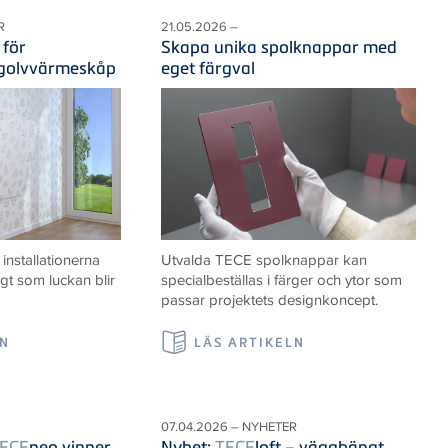
R
21.05.2026 –
 för
Skapa unika spolknappar med
 golvvärmeskåp
eget färgval
nstallationerna
Utvalda TECE spolknappar kan
igt som luckan blir
specialbeställas i färger och ytor som
passar projektets designkoncept.
LN
LÄS ARTIKELN
07.04.2026 – NYHETER
ECE
neo vinner
Nyhet:
TECE
loft – vägghängt