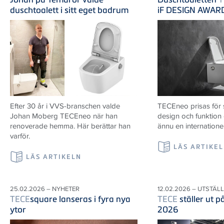
duschtoalett i sitt eget badrum
iF DESIGN AWAR
Efter 30 år i VVS-branschen valde
TECEneo prisas för
Johan Moberg TECEneo när han
design och funktion
renoverade hemma. Här berättar han
ännu en internatione
varför.
LÄS ARTIKE
LÄS ARTIKELN
25.02.2026 – NYHETER
12.02.2026 – UTSTÄL
TECE
square lanseras i fyra nya
TECE
ställer ut 
ytor
2026