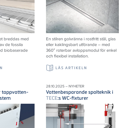
et breddas med
En stilren golvränna i rostfritt stål, glas
av de fossila
eller kaklingsbart utförande – med
ed biobaserade
360° roterbar avloppsmodul för enkel
och flexibel installation.
LN
LÄS ARTIKELN
28.10.2025 – NYHETER
r tappvatten-
Vattenbesparande spolteknik i
ystem
TECE
:s WC-fixturer