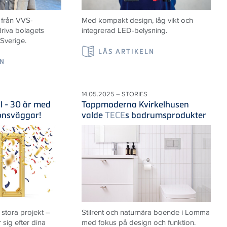
 från VVS-
Med kompakt design, låg vikt och
riva bolagets
integrerad LED-belysning.
 Sverige.
LÄS ARTIKELN
LN
14.05.2025 – STORIES
il - 30 år med
Toppmoderna Kvirkelhusen
ionsväggar!
valde
TECE
s badrumsprodukter
 stora projekt –
Stilrent och naturnära boende i Lomma
sig efter dina
med fokus på design och funktion.