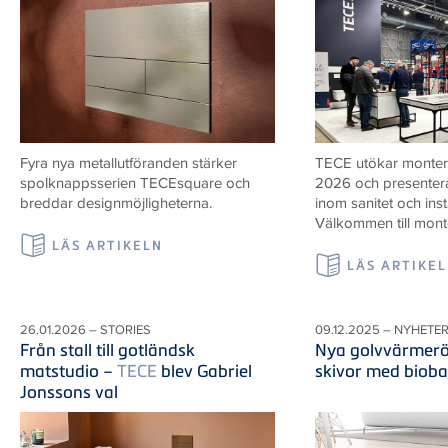
Fyra nya metallutföranden stärker
TECE utökar monter
spolknappsserien TECEsquare och
2026 och presenter
breddar designmöjligheterna.
inom sanitet och inst
Välkommen till mont
LÄS ARTIKELN
LÄS ARTIKE
26.01.2026 – STORIES
09.12.2025 – NYHETE
Från stall till gotländsk
Nya golvvärmerö
matstudio –
TECE
blev Gabriel
skivor med bioba
Jonssons val