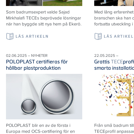
Som badrumsexpert valde Sajad
Med lång erfarenhet
Mirkhalafi TECEs beprövade lösningar
branschen ska han d
när han byggde sitt nya hem på Ekerö.
fortsatta utveckling i
LÄS ARTIKELN
LÄS ARTIKE
02.06.2025 – NYHETER
22.05.2025 –
POLOPLAST certifieras för
Grattis
TECE
prof
hållbar plastproduktion
smarta installat
POLOPLAST blir en av de första i
Från små badrum till
Europa med OCS-certifiering för en
TECEprofil anpassar 