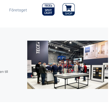
Main
Företaget
Menu
2
g
 till