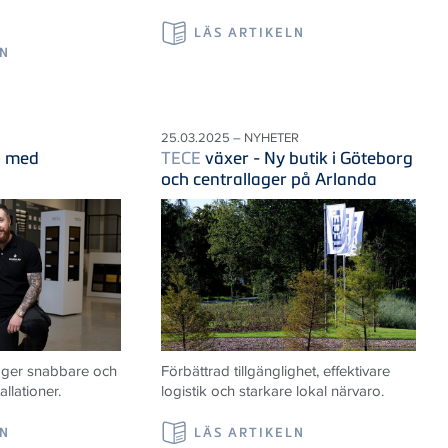
LÄS ARTIKELN
LN
25.03.2025 – NYHETER
d med
TECE
växer - Ny butik i Göteborg
och centrallager på Arlanda
t ger snabbare och
Förbättrad tillgänglighet, effektivare
llationer.
logistik och starkare lokal närvaro.
LN
LÄS ARTIKELN