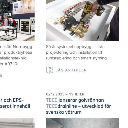
n inför Nordbygg
Så är systemet uppbyggt – från
ar produktnyheter
projektering och installation till
allationsteknik.
rumsreglering och smart styrning.
er A07:10.
LÄS ARTIKELN
LN
R
02.12.2025 – NYHETER
r och EPS-
TECE
lanserar golvrännan
serat innehåll
TECE
drainline – utvecklad för
svenska våtrum