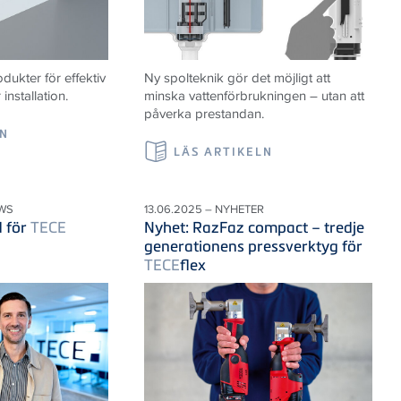
ukter för effektiv
Ny spolteknik gör det möjligt att
nstallation.
minska vattenförbrukningen – utan att
påverka prestandan.
LN
LÄS ARTIKELN
WS
13.06.2025 – NYHETER
d för
TECE
Nyhet: RazFaz compact – tredje
generationens pressverktyg för
TECE
flex