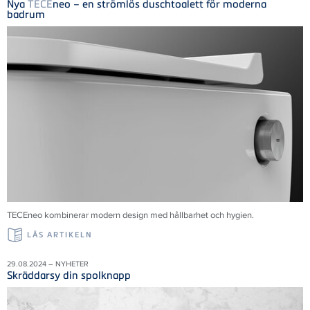
Nya
TECE
neo – en strömlös duschtoalett för moderna
badrum
TECE
neo kombinerar modern design med hållbarhet och hygien.
LÄS ARTIKELN
29.08.2024 – NYHETER
Skräddarsy din spolknapp