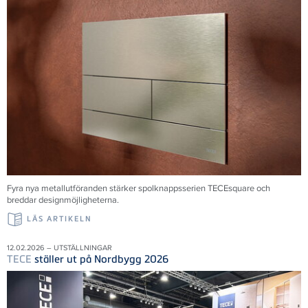
Fyra nya metallutföranden stärker spolknappsserien TECEsquare och
breddar designmöjligheterna.
LÄS ARTIKELN
12.02.2026 – UTSTÄLLNINGAR
TECE
ställer ut på Nordbygg 2026