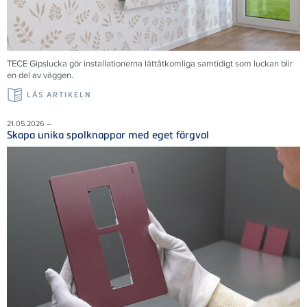
TECE Gipslucka gör installationerna lättåtkomliga samtidigt som luckan blir
en del av väggen.
LÄS ARTIKELN
21.05.2026 –
Skapa unika spolknappar med eget färgval