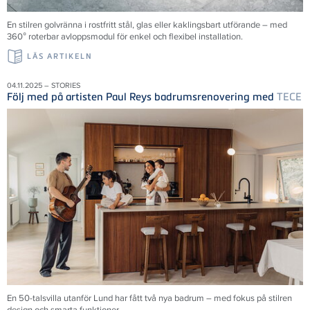
En stilren golvränna i rostfritt stål, glas eller kaklingsbart utförande – med
360° roterbar avloppsmodul för enkel och flexibel installation.
LÄS ARTIKELN
04.11.2025 – STORIES
Följ med på artisten Paul Reys badrumsrenovering med
TECE
En 50-talsvilla utanför Lund har fått två nya badrum – med fokus på stilren
design och smarta funktioner.