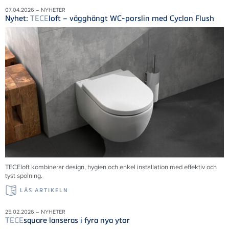
07.04.2026 – NYHETER
Nyhet:
TECE
loft – vägghängt WC-porslin med Cyclon Flush
TECE
loft kombinerar design, hygien och enkel installation med effektiv och
tyst spolning.
LÄS ARTIKELN
25.02.2026 – NYHETER
TECE
square lanseras i fyra nya ytor