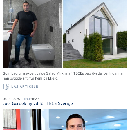
Som badrumsexpert valde Sajad Mirkhalafi TECEs beprövade lösningar när
han byggde sitt nya hem på Ekerö.
LÄS ARTIKELN
04.09.2025 –
TECE
NEWS
Joel Gardek ny vd för
TECE
Sverige