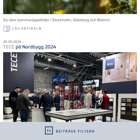
Se våra sommaröppettider i Stockholm, Göteborg och Malmö.
LÄS ARTIKELN
20.05.2024 –
TECE
på Nordbygg 2024
BEITRÄGE FILTERN
Tack till alla 35 000 besökare som bidrog till en framgångsrik mässa. Vi ser