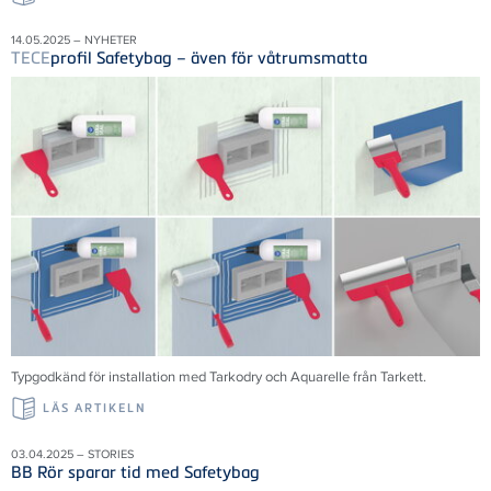
14.05.2025 – NYHETER
TECE
profil Safetybag – även för våtrumsmatta
Typgodkänd för installation med Tarkodry och Aquarelle från Tarkett.
LÄS ARTIKELN
03.04.2025 – STORIES
BB Rör sparar tid med Safetybag