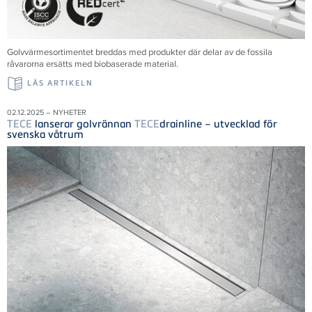
Golvvärmesortimentet breddas med produkter där delar av de fossila
råvarorna ersätts med biobaserade material.
LÄS ARTIKELN
02.12.2025 – NYHETER
TECE
lanserar golvrännan
TECE
drainline – utvecklad för
svenska våtrum