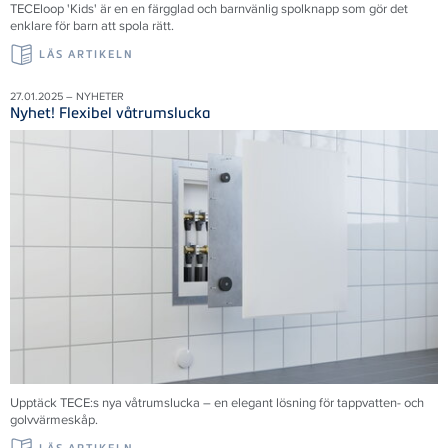
TECEloop 'Kids' är en en färgglad och barnvänlig spolknapp som gör det
enklare för barn att spola rätt.
LÄS ARTIKELN
27.01.2025 – NYHETER
Nyhet! Flexibel våtrumslucka
Upptäck TECE:s nya våtrumslucka – en elegant lösning för tappvatten- och
golvvärmeskåp.