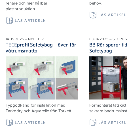
renare och mer hållbar
behov.
plastproduktion.
LÄS ARTIKE
LÄS ARTIKELN
14.05.2025 – NYHETER
03.04.2025 – STORIES
TECE
profil Safetybag – även för
BB Rör sparar ti
våtrumsmatta
Safetybag
Typgodkänd för installation med
Förmonterat tätskik
Tarkodry och Aquarelle från Tarkett.
säkrare badrumsinsta
LÄS ARTIKELN
LÄS ARTIKE