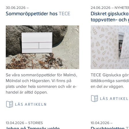
30.06.2026 –
24.06.2026 – NYHETE
Sommaröppettider hos
TECE
Diskret gipslucka
tappvatten- och
Se våra sommaröppettider för Malmö,
TECE Gipslucka gör i
Mölndal och Hägersten. Vi finns på
lättåtkomliga samtid
plats under hela sommaren och vår e-
en del av väggen.
handel är alltid öppen.
LÄS ARTIKE
LÄS ARTIKELN
13.04.2026 – STORIES
10.04.2026 –
Johan på Temarör valde
Duschtoaletten
T