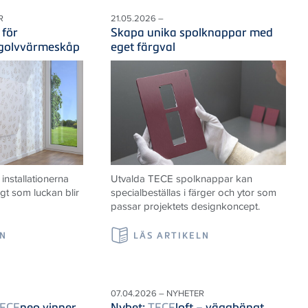
R
21.05.2026 –
 för
Skapa unika spolknappar med
 golvvärmeskåp
eget färgval
nstallationerna
Utvalda TECE spolknappar kan
igt som luckan blir
specialbeställas i färger och ytor som
passar projektets designkoncept.
LN
LÄS ARTIKELN
07.04.2026 – NYHETER
ECE
neo vinner
Nyhet:
TECE
loft – vägghängt