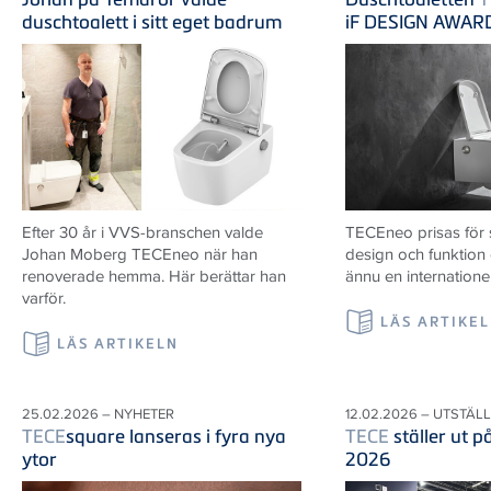
duschtoalett i sitt eget badrum
iF DESIGN AWAR
Efter 30 år i VVS-branschen valde
TECEneo prisas för
Johan Moberg TECEneo när han
design och funktion
renoverade hemma. Här berättar han
ännu en internatione
varför.
LÄS ARTIKE
LÄS ARTIKELN
25.02.2026 – NYHETER
12.02.2026 – UTSTÄL
TECE
square lanseras i fyra nya
TECE
ställer ut 
ytor
2026