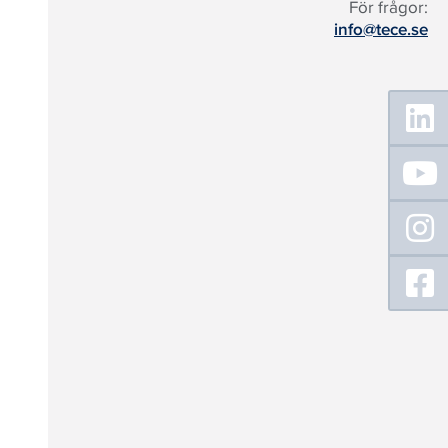
För frågor:
info@tece.se
Floating
Sidebar