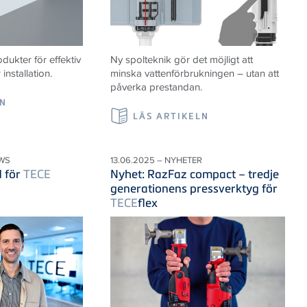
ukter för effektiv
Ny spolteknik gör det möjligt att
nstallation.
minska vattenförbrukningen – utan att
påverka prestandan.
LN
LÄS ARTIKELN
WS
13.06.2025 – NYHETER
d för
TECE
Nyhet: RazFaz compact – tredje
generationens pressverktyg för
TECE
flex