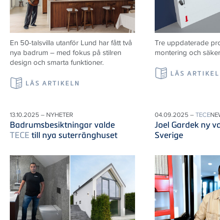
En 50-talsvilla utanför Lund har fått två
Tre uppdaterade prod
nya badrum – med fokus på stilren
montering och säker i
design och smarta funktioner.
LÄS ARTIKE
LÄS ARTIKELN
13.10.2025 – NYHETER
04.09.2025 –
TECE
NE
Badrumsbesiktningar valde
Joel Gardek ny v
TECE
till nya suterränghuset
Sverige