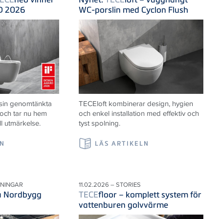
D 2026
WC-porslin med Cyclon Flush
 sin genomtänkta
TECE
loft kombinerar design, hygien
 och tar nu hem
och enkel installation med effektiv och
ll utmärkelse.
tyst spolning.
LN
LÄS ARTIKELN
LNINGAR
11.02.2026 – STORIES
på Nordbygg
TECE
floor – komplett system för
vattenburen golvvärme