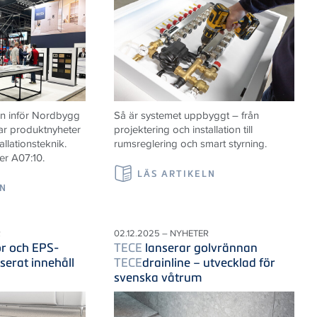
n inför Nordbygg
Så är systemet uppbyggt – från
ar produktnyheter
projektering och installation till
allationsteknik.
rumsreglering och smart styrning.
er A07:10.
LÄS ARTIKELN
LN
R
02.12.2025 – NYHETER
r och EPS-
TECE
lanserar golvrännan
serat innehåll
TECE
drainline – utvecklad för
svenska våtrum