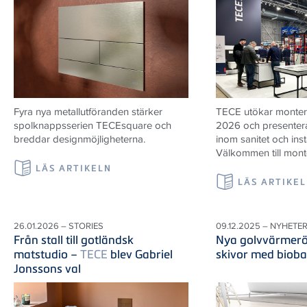
Fyra nya metallutföranden stärker
TECE utökar monter
spolknappsserien TECEsquare och
2026 och presenter
breddar designmöjligheterna.
inom sanitet och inst
Välkommen till mont
LÄS ARTIKELN
LÄS ARTIKE
26.01.2026 – STORIES
09.12.2025 – NYHETE
Från stall till gotländsk
Nya golvvärmerö
matstudio –
TECE
blev Gabriel
skivor med bioba
Jonssons val