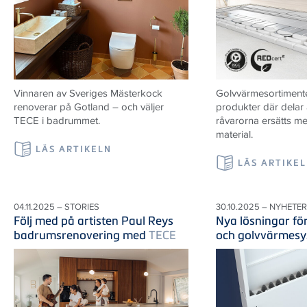
Vinnaren av Sveriges Mästerkock
Golvvärmesortiment
renoverar på Gotland – och väljer
produkter där delar 
TECE i badrummet.
råvarorna ersätts m
material.
LÄS ARTIKELN
LÄS ARTIKE
04.11.2025 – STORIES
30.10.2025 – NYHETER
Följ med på artisten Paul Reys
Nya lösningar fö
badrumsrenovering med
TECE
och golvvärmes