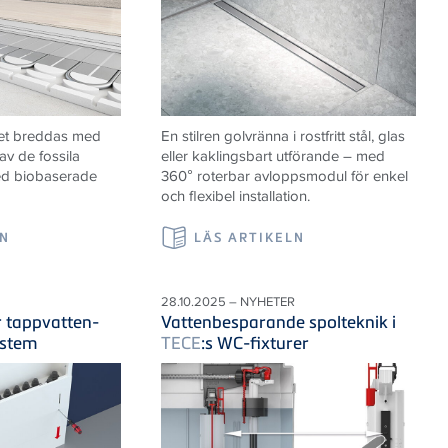
et breddas med
En stilren golvränna i rostfritt stål, glas
av de fossila
eller kaklingsbart utförande – med
ed biobaserade
360° roterbar avloppsmodul för enkel
och flexibel installation.
LN
LÄS ARTIKELN
28.10.2025 – NYHETER
r tappvatten-
Vattenbesparande spolteknik i
ystem
TECE
:s WC-fixturer