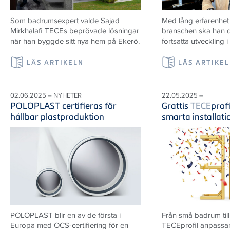
Som badrumsexpert valde Sajad
Med lång erfarenhet
Mirkhalafi TECEs beprövade lösningar
branschen ska han d
när han byggde sitt nya hem på Ekerö.
fortsatta utveckling i
LÄS ARTIKELN
LÄS ARTIKE
02.06.2025 – NYHETER
22.05.2025 –
POLOPLAST certifieras för
Grattis
TECE
prof
hållbar plastproduktion
smarta installat
POLOPLAST blir en av de första i
Från små badrum till
Europa med OCS-certifiering för en
TECEprofil anpassar 