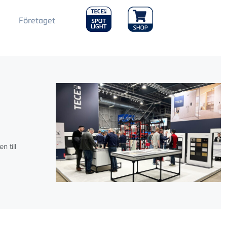
Main
Företaget
Menu
2
g
 till