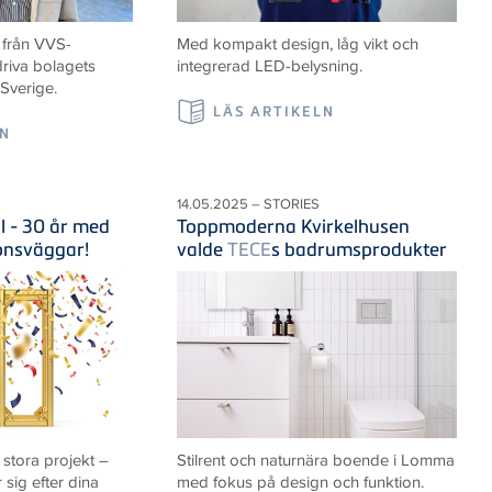
 från VVS-
Med kompakt design, låg vikt och
riva bolagets
integrerad LED-belysning.
 Sverige.
LÄS ARTIKELN
LN
14.05.2025 – STORIES
il - 30 år med
Toppmoderna Kvirkelhusen
ionsväggar!
valde
TECE
s badrumsprodukter
 stora projekt –
Stilrent och naturnära boende i Lomma
sig efter dina
med fokus på design och funktion.