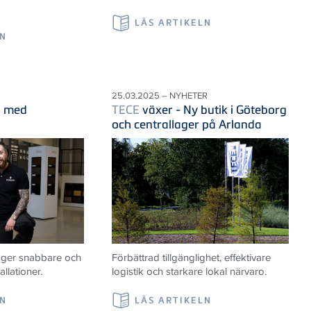
LÄS ARTIKELN
LN
25.03.2025 – NYHETER
d med
TECE
växer - Ny butik i Göteborg
och centrallager på Arlanda
t ger snabbare och
Förbättrad tillgänglighet, effektivare
llationer.
logistik och starkare lokal närvaro.
LN
LÄS ARTIKELN