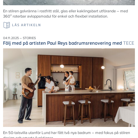
En stilren golvränna i rostfritt stål, glas eller kaklingsbart utförande – med
360° roterbar avloppsmodul för enkel och flexibel installation.
LÄS ARTIKELN
04.11.2025 – STORIES
Följ med på artisten Paul Reys badrumsrenovering med
TECE
En 50-talsvilla utanför Lund har fått två nya badrum – med fokus på stilren
design och smarta funktioner.