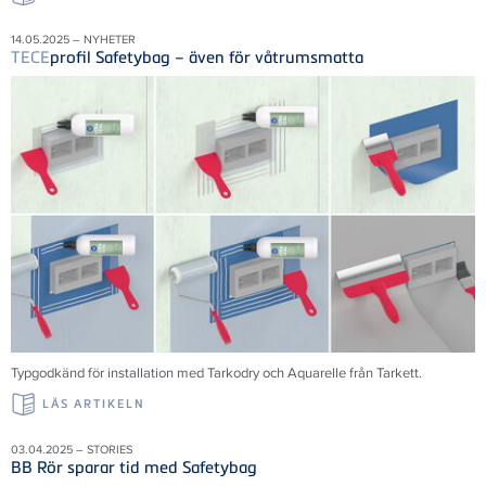
14.05.2025 – NYHETER
TECE
profil Safetybag – även för våtrumsmatta
Typgodkänd för installation med Tarkodry och Aquarelle från Tarkett.
LÄS ARTIKELN
03.04.2025 – STORIES
BB Rör sparar tid med Safetybag