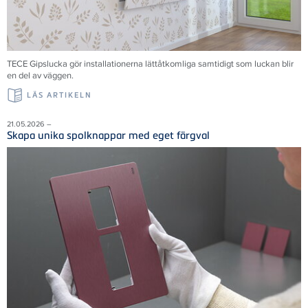
TECE Gipslucka gör installationerna lättåtkomliga samtidigt som luckan blir
en del av väggen.
LÄS ARTIKELN
21.05.2026 –
Skapa unika spolknappar med eget färgval