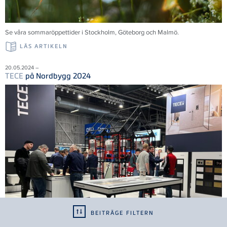
Se våra sommaröppettider i Stockholm, Göteborg och Malmö.
LÄS ARTIKELN
20.05.2024 –
TECE
på Nordbygg 2024
BEITRÄGE FILTERN
Tack till alla 35 000 besökare som bidrog till en framgångsrik mässa. Vi ser