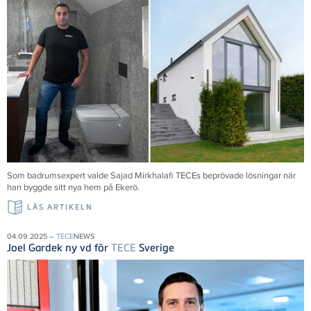
Som badrumsexpert valde Sajad Mirkhalafi TECEs beprövade lösningar när
han byggde sitt nya hem på Ekerö.
LÄS ARTIKELN
04.09.2025 –
TECE
NEWS
Joel Gardek ny vd för
TECE
Sverige