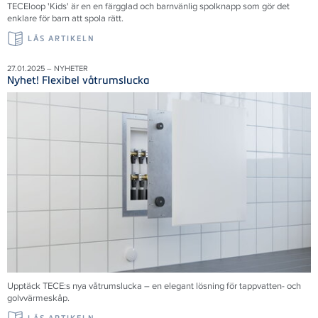
TECEloop 'Kids' är en en färgglad och barnvänlig spolknapp som gör det
enklare för barn att spola rätt.
LÄS ARTIKELN
27.01.2025 – NYHETER
Nyhet! Flexibel våtrumslucka
Upptäck TECE:s nya våtrumslucka – en elegant lösning för tappvatten- och
golvvärmeskåp.