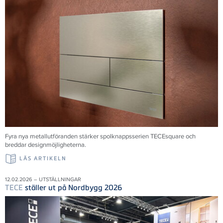
Fyra nya metallutföranden stärker spolknappsserien TECEsquare och
breddar designmöjligheterna.
LÄS ARTIKELN
12.02.2026 – UTSTÄLLNINGAR
TECE
ställer ut på Nordbygg 2026