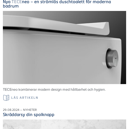
Nya
TECE
neo – en strömlös duschtoalett för moderna
badrum
TECE
neo kombinerar modern design med hållbarhet och hygien.
LÄS ARTIKELN
29.08.2024 – NYHETER
Skräddarsy din spolknapp