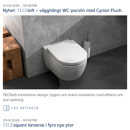
07.04.2026 – NYHETER
Nyhet:
TECE
loft – vägghängt WC-porslin med Cyclon Flush
TECE
loft kombinerar design, hygien och enkel installation med effektiv och
tyst spolning.
LÄS ARTIKELN
25.02.2026 – NYHETER
TECE
square lanseras i fyra nya ytor