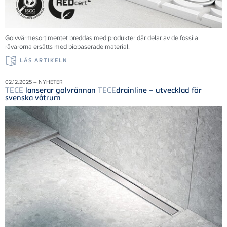
Golvvärmesortimentet breddas med produkter där delar av de fossila
råvarorna ersätts med biobaserade material.
LÄS ARTIKELN
02.12.2025 – NYHETER
TECE
lanserar golvrännan
TECE
drainline – utvecklad för
svenska våtrum