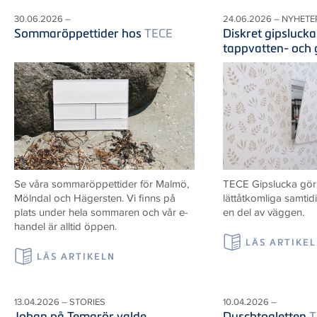
30.06.2026 –
24.06.2026 – NYHETE
Sommaröppettider hos
TECE
Diskret gipslucka
tappvatten- och
Se våra sommaröppettider för Malmö,
TECE Gipslucka gör i
Mölndal och Hägersten. Vi finns på
lättåtkomliga samtid
plats under hela sommaren och vår e-
en del av väggen.
handel är alltid öppen.
LÄS ARTIKE
LÄS ARTIKELN
13.04.2026 – STORIES
10.04.2026 –
Johan på Temarör valde
Duschtoaletten
T