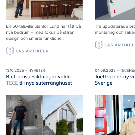
En 50-talsvilla utanför Lund har fått två
Tre uppdaterade prod
nya badrum – med fokus på stilren
montering och säker i
design och smarta funktioner.
LÄS ARTIKE
LÄS ARTIKELN
13.10.2025 – NYHETER
04.09.2025 –
TECE
NE
Badrumsbesiktningar valde
Joel Gardek ny v
TECE
till nya suterränghuset
Sverige