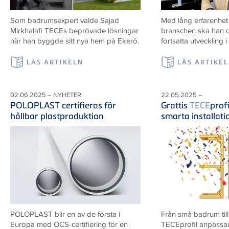
Som badrumsexpert valde Sajad
Med lång erfarenhet
Mirkhalafi TECEs beprövade lösningar
branschen ska han d
när han byggde sitt nya hem på Ekerö.
fortsatta utveckling i
LÄS ARTIKELN
LÄS ARTIKE
02.06.2025 – NYHETER
22.05.2025 –
POLOPLAST certifieras för
Grattis
TECE
prof
hållbar plastproduktion
smarta installat
POLOPLAST blir en av de första i
Från små badrum till
Europa med OCS-certifiering för en
TECEprofil anpassar 