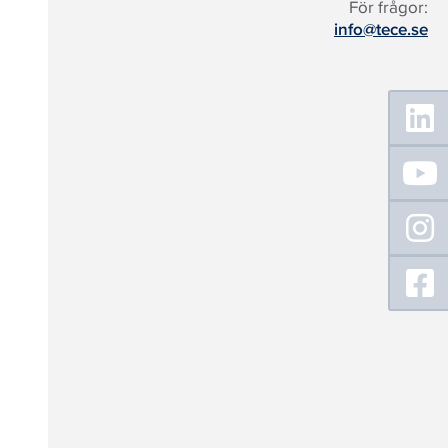
För frågor:
info@tece.se
Floating
Sidebar