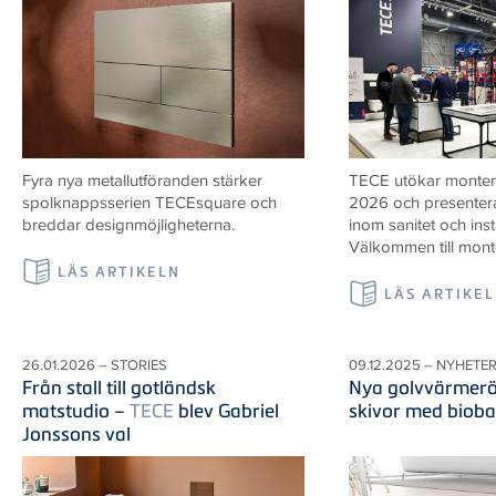
Fyra nya metallutföranden stärker
TECE utökar monter
spolknappsserien TECEsquare och
2026 och presenter
breddar designmöjligheterna.
inom sanitet och inst
Välkommen till mont
LÄS ARTIKELN
LÄS ARTIKE
26.01.2026 – STORIES
09.12.2025 – NYHETE
Från stall till gotländsk
Nya golvvärmerö
matstudio –
TECE
blev Gabriel
skivor med bioba
Jonssons val