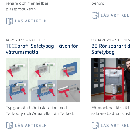
renare och mer hållbar
behov.
plastproduktion.
LÄS ARTIKE
LÄS ARTIKELN
14.05.2025 – NYHETER
03.04.2025 – STORIES
TECE
profil Safetybag – även för
BB Rör sparar ti
våtrumsmatta
Safetybag
Typgodkänd för installation med
Förmonterat tätskik
Tarkodry och Aquarelle från Tarkett.
säkrare badrumsinsta
LÄS ARTIKELN
LÄS ARTIKE