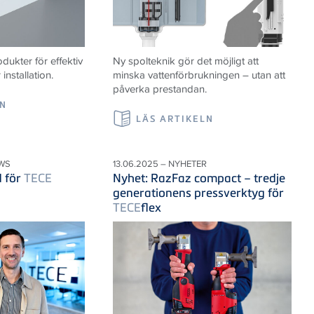
ukter för effektiv
Ny spolteknik gör det möjligt att
nstallation.
minska vattenförbrukningen – utan att
påverka prestandan.
LN
LÄS ARTIKELN
WS
13.06.2025 – NYHETER
d för
TECE
Nyhet: RazFaz compact – tredje
generationens pressverktyg för
TECE
flex