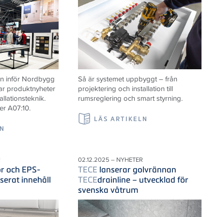
n inför Nordbygg
Så är systemet uppbyggt – från
ar produktnyheter
projektering och installation till
allationsteknik.
rumsreglering och smart styrning.
er A07:10.
LÄS ARTIKELN
LN
R
02.12.2025 – NYHETER
r och EPS-
TECE
lanserar golvrännan
serat innehåll
TECE
drainline – utvecklad för
svenska våtrum