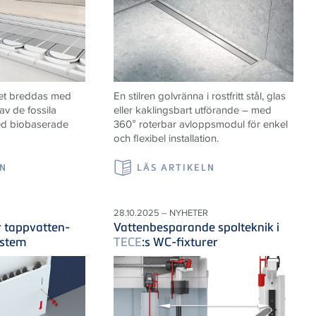
et breddas med
En stilren golvränna i rostfritt stål, glas
av de fossila
eller kaklingsbart utförande – med
ed biobaserade
360° roterbar avloppsmodul för enkel
och flexibel installation.
LN
LÄS ARTIKELN
28.10.2025 – NYHETER
r tappvatten-
Vattenbesparande spolteknik i
ystem
TECE
:s WC-fixturer