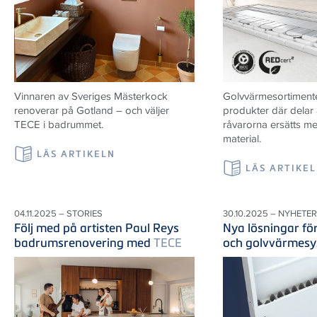
Vinnaren av Sveriges Mästerkock
Golvvärmesortiment
renoverar på Gotland – och väljer
produkter där delar 
TECE i badrummet.
råvarorna ersätts m
material.
LÄS ARTIKELN
LÄS ARTIKE
04.11.2025 – STORIES
30.10.2025 – NYHETER
Följ med på artisten Paul Reys
Nya lösningar fö
badrumsrenovering med
TECE
och golvvärmes