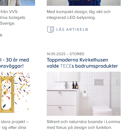
 från VVS-
Med kompakt design, låg vikt och
riva bolagets
integrerad LED-belysning.
 Sverige.
LÄS ARTIKELN
LN
14.05.2025 – STORIES
il - 30 år med
Toppmoderna Kvirkelhusen
ionsväggar!
valde
TECE
s badrumsprodukter
 stora projekt –
Stilrent och naturnära boende i Lomma
sig efter dina
med fokus på design och funktion.