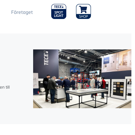
Main
Företaget
Menu
2
g
 till