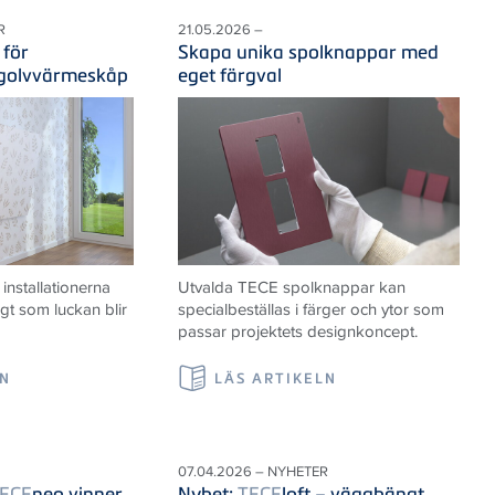
R
21.05.2026 –
 för
Skapa unika spolknappar med
 golvvärmeskåp
eget färgval
nstallationerna
Utvalda TECE spolknappar kan
igt som luckan blir
specialbeställas i färger och ytor som
passar projektets designkoncept.
LN
LÄS ARTIKELN
07.04.2026 – NYHETER
ECE
neo vinner
Nyhet:
TECE
loft – vägghängt