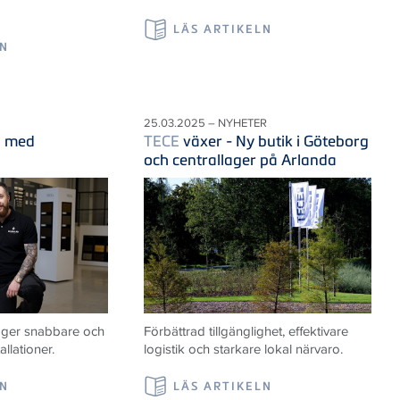
LÄS ARTIKELN
LN
25.03.2025 – NYHETER
d med
TECE
växer - Ny butik i Göteborg
och centrallager på Arlanda
t ger snabbare och
Förbättrad tillgänglighet, effektivare
llationer.
logistik och starkare lokal närvaro.
LN
LÄS ARTIKELN