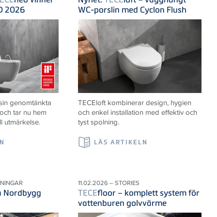
D 2026
WC-porslin med Cyclon Flush
 sin genomtänkta
TECE
loft kombinerar design, hygien
 och tar nu hem
och enkel installation med effektiv och
ll utmärkelse.
tyst spolning.
LN
LÄS ARTIKELN
LNINGAR
11.02.2026 – STORIES
på Nordbygg
TECE
floor – komplett system för
vattenburen golvvärme