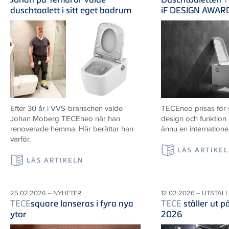
duschtoalett i sitt eget badrum
iF DESIGN AWAR
Efter 30 år i VVS-branschen valde
TECEneo prisas för
Johan Moberg TECEneo när han
design och funktion
renoverade hemma. Här berättar han
ännu en internatione
varför.
LÄS ARTIKE
LÄS ARTIKELN
25.02.2026 – NYHETER
12.02.2026 – UTSTÄL
TECE
square lanseras i fyra nya
TECE
ställer ut 
ytor
2026